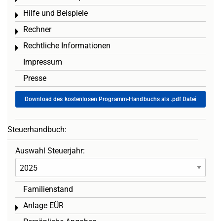
Hilfe und Beispiele
Toggle menu
Rechner
Toggle menu
Rechtliche Informationen
Toggle menu
Impressum
Presse
Download des kostenlosen Programm-Handbuchs als .pdf Datei
Steuerhandbuch:
Auswahl Steuerjahr:
Familienstand
Anlage EÜR
Toggle menu