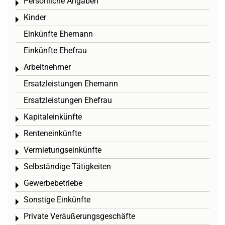
Persönliche Angaben
Toggle menu
Kinder
Toggle menu
Einkünfte Ehemann
Einkünfte Ehefrau
Arbeitnehmer
Toggle menu
Ersatzleistungen Ehemann
Ersatzleistungen Ehefrau
Kapitaleinkünfte
Toggle menu
Renteneinkünfte
Toggle menu
Vermietungseinkünfte
Toggle menu
Selbständige Tätigkeiten
Toggle menu
Gewerbebetriebe
Toggle menu
Sonstige Einkünfte
Toggle menu
Private Veräußerungsgeschäfte
Toggle menu