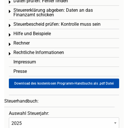
Daten prüfen: Fehler finden
Toggle menu
Steuererklärung abgeben: Daten an das
Toggle menu
Finanzamt schicken
Steuerbescheid prüfen: Kontrolle muss sein
Toggle menu
Hilfe und Beispiele
Toggle menu
Rechner
Toggle menu
Rechtliche Informationen
Toggle menu
Impressum
Presse
Download des kostenlosen Programm-Handbuchs als .pdf Datei
Steuerhandbuch:
Auswahl Steuerjahr: