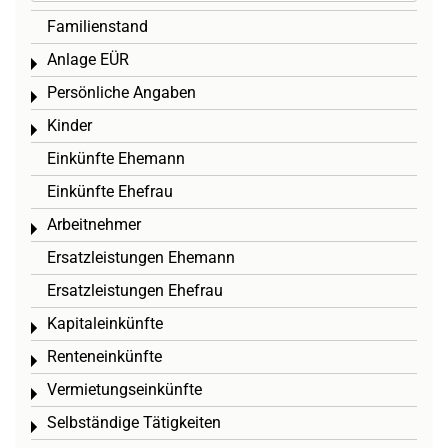
Familienstand
Anlage EÜR
Toggle menu
Persönliche Angaben
Toggle menu
Kinder
Toggle menu
Einkünfte Ehemann
Einkünfte Ehefrau
Arbeitnehmer
Toggle menu
Ersatzleistungen Ehemann
Ersatzleistungen Ehefrau
Kapitaleinkünfte
Toggle menu
Renteneinkünfte
Toggle menu
Vermietungseinkünfte
Toggle menu
Selbständige Tätigkeiten
Toggle menu