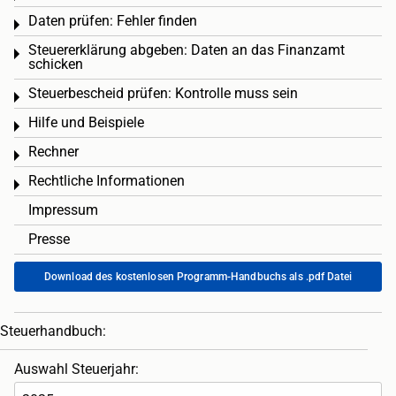
Daten prüfen: Fehler finden
Toggle menu
Steuererklärung abgeben: Daten an das Finanzamt
Toggle menu
schicken
Steuerbescheid prüfen: Kontrolle muss sein
Toggle menu
Hilfe und Beispiele
Toggle menu
Rechner
Toggle menu
Rechtliche Informationen
Toggle menu
Impressum
Presse
Download des kostenlosen Programm-Handbuchs als .pdf Datei
Steuerhandbuch:
Auswahl Steuerjahr: