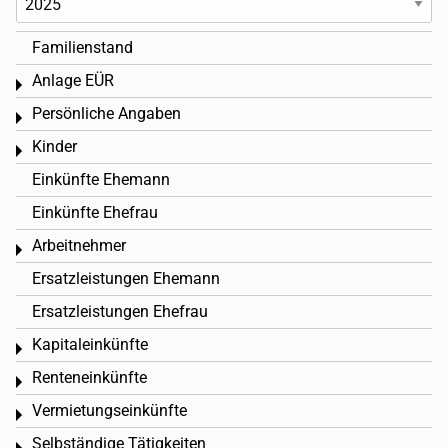
Familienstand
Anlage EÜR
Toggle menu
Persönliche Angaben
Toggle menu
Kinder
Toggle menu
Einkünfte Ehemann
Einkünfte Ehefrau
Arbeitnehmer
Toggle menu
Ersatzleistungen Ehemann
Ersatzleistungen Ehefrau
Kapitaleinkünfte
Toggle menu
Renteneinkünfte
Toggle menu
Vermietungseinkünfte
Toggle menu
Selbständige Tätigkeiten