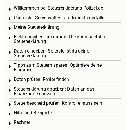
Willkommen bei Steuererklaerung-Polizei.de
Toggle menu
Übersicht: So verwaltest du deine Steuerfälle
Toggle menu
Meine Steuererklärung
Toggle menu
Elektronischer Datenabruf: Die vorausgefüllte
Toggle menu
Steuererklärung
Daten eingeben: So erstellst du deine
Toggle menu
Steuererklärung
Tipps zum Steuern sparen: Optimiere deine
Toggle menu
Eingaben
Daten prüfen: Fehler finden
Toggle menu
Steuererklärung abgeben: Daten an das
Toggle menu
Finanzamt schicken
Steuerbescheid prüfen: Kontrolle muss sein
Toggle menu
Hilfe und Beispiele
Toggle menu
Rechner
Toggle menu