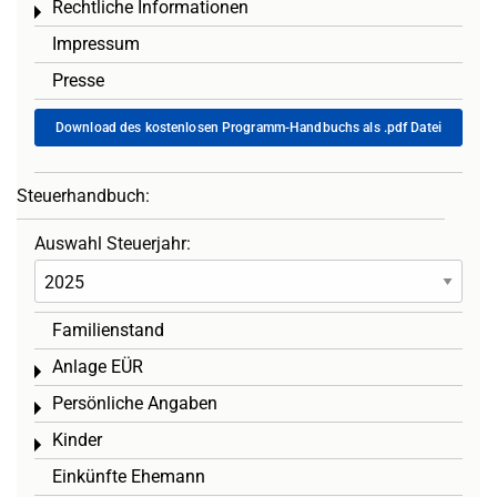
Rechtliche Informationen
Toggle menu
Impressum
Presse
Download des kostenlosen Programm-Handbuchs als .pdf Datei
Steuerhandbuch:
Auswahl Steuerjahr:
Familienstand
Anlage EÜR
Toggle menu
Persönliche Angaben
Toggle menu
Kinder
Toggle menu
Einkünfte Ehemann