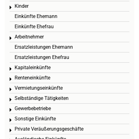
Kinder
Toggle menu
Einkünfte Ehemann
Einkünfte Ehefrau
Arbeitnehmer
Toggle menu
Ersatzleistungen Ehemann
Ersatzleistungen Ehefrau
Kapitaleinkünfte
Toggle menu
Renteneinkünfte
Toggle menu
Vermietungseinkünfte
Toggle menu
Selbständige Tätigkeiten
Toggle menu
Gewerbebetriebe
Toggle menu
Sonstige Einkünfte
Toggle menu
Private Veräußerungsgeschäfte
Toggle menu