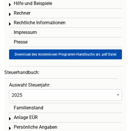
Hilfe und Beispiele
Toggle menu
Rechner
Toggle menu
Rechtliche Informationen
Toggle menu
Impressum
Presse
Download des kostenlosen Programm-Handbuchs als .pdf Datei
Steuerhandbuch:
Auswahl Steuerjahr:
Familienstand
Anlage EÜR
Toggle menu
Persönliche Angaben
Toggle menu