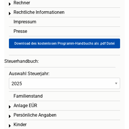
Rechner
Toggle menu
Rechtliche Informationen
Toggle menu
Impressum
Presse
Download des kostenlosen Programm-Handbuchs als .pdf Datei
Steuerhandbuch:
Auswahl Steuerjahr:
Familienstand
Anlage EÜR
Toggle menu
Persönliche Angaben
Toggle menu
Kinder
Toggle menu