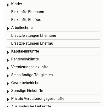
Kinder
Toggle menu
Einkünfte Ehemann
Einkünfte Ehefrau
Arbeitnehmer
Toggle menu
Ersatzleistungen Ehemann
Ersatzleistungen Ehefrau
Kapitaleinkünfte
Toggle menu
Renteneinkünfte
Toggle menu
Vermietungseinkünfte
Toggle menu
Selbständige Tätigkeiten
Toggle menu
Gewerbebetriebe
Toggle menu
Sonstige Einkünfte
Toggle menu
Private Veräußerungsgeschäfte
Toggle menu
Ausländische Einkünfte