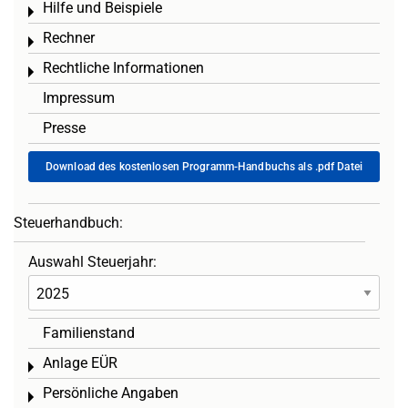
Hilfe und Beispiele
Toggle menu
Rechner
Toggle menu
Rechtliche Informationen
Toggle menu
Impressum
Presse
Download des kostenlosen Programm-Handbuchs als .pdf Datei
Steuerhandbuch:
Auswahl Steuerjahr:
Familienstand
Anlage EÜR
Toggle menu
Persönliche Angaben
Toggle menu