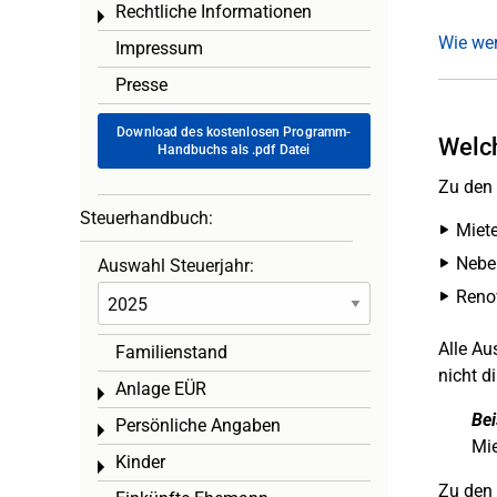
Rechtliche Informationen
Toggle menu
Wie we
Impressum
Presse
Download des kostenlosen Programm-
Welch
Handbuchs als .pdf Datei
Zu den
Steuerhandbuch:
Miet
Nebe
Auswahl Steuerjahr:
Reno
Alle A
Familienstand
nicht d
Anlage EÜR
Toggle menu
Bei
Persönliche Angaben
Toggle menu
Mie
Kinder
Toggle menu
Zu den