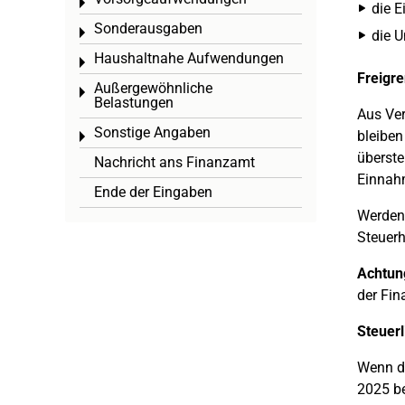
Toggle menu
die E
Sonderausgaben
Toggle menu
die U
Haushaltnahe Aufwendungen
Toggle menu
Freigre
Außergewöhnliche
Toggle menu
Belastungen
Aus Ve
Sonstige Angaben
bleiben
Toggle menu
überste
Nachricht ans Finanzamt
Einnah
Ende der Eingaben
Werden 
Steuerh
Achtun
der Fin
Steuerl
Wenn da
2025 be