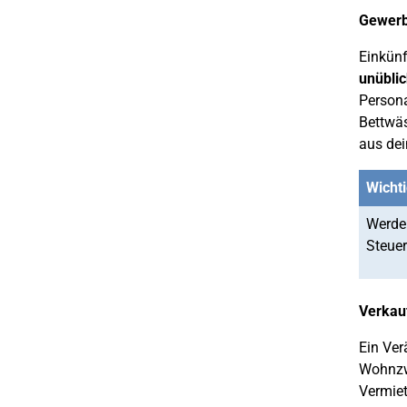
Gewerb
Einkünf
unübli
Persona
Bettwäs
aus dei
Wichti
Werden
Steuer
Verkau
Ein Ver
Wohnzwe
Vermiet