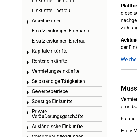
Einkünfte Ehemann
Plattf
Einkünfte Ehefrau
diese a
nachgew
Arbeitnehmer
Toggle menu
Zahlung
Ersatzleistungen Ehemann
Achtun
Ersatzleistungen Ehefrau
der Fin
Kapitaleinkünfte
Toggle menu
Welche
Renteneinkünfte
Toggle menu
Vermietungseinkünfte
Toggle menu
Selbständige Tätigkeiten
Toggle menu
Muss 
Gewerbebetriebe
Toggle menu
Vermiet
Sonstige Einkünfte
Toggle menu
grunds
Private
Toggle menu
Veräußerungsgeschäfte
Für die
Ausländische Einkünfte
Toggle menu
die M
Vorsorgeaufwendungen