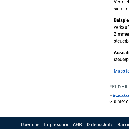
Vermiet
sich im
Beispie
verkauf
Zimmer,
steuer
Ausna
steuerpf
Muss ic
FELDHI
Bezeichn
Gib hier 
Über uns
Impressum
AGB
Datenschutz
Barri