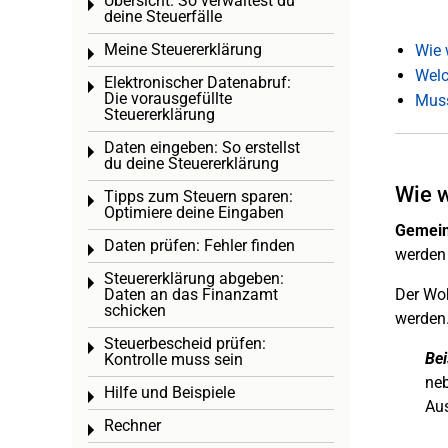
Übersicht: So verwaltest du
Toggle menu
deine Steuerfälle
Meine Steuererklärung
Wie 
Toggle menu
Welc
Elektronischer Datenabruf:
Toggle menu
Die vorausgefüllte
Muss
Steuererklärung
Daten eingeben: So erstellst
Toggle menu
du deine Steuererklärung
Wie 
Tipps zum Steuern sparen:
Toggle menu
Optimiere deine Eingaben
Gemein
Daten prüfen: Fehler finden
Toggle menu
werden 
Steuererklärung abgeben:
Toggle menu
Daten an das Finanzamt
Der Woh
schicken
werden
Steuerbescheid prüfen:
Toggle menu
Bei
Kontrolle muss sein
neb
Hilfe und Beispiele
Toggle menu
Au
Rechner
Toggle menu