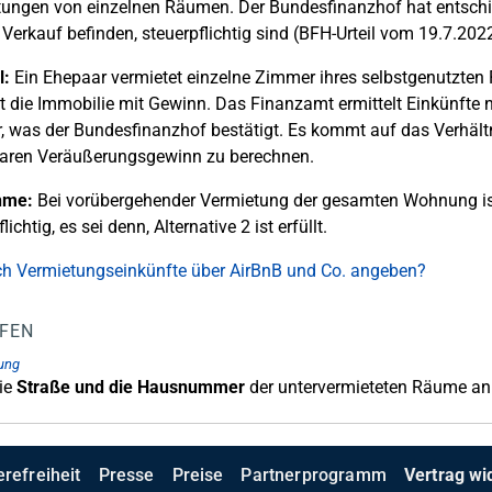
ungen von einzelnen Räumen. Der Bundesfinanzhof hat entschi
 Verkauf befinden, steuerpflichtig sind (BFH-Urteil vom 19.7.2022
l:
Ein Ehepaar vermietet einzelne Zimmer ihres selbstgenutzte
t die Immobilie mit Gewinn. Das Finanzamt ermittelt Einkünfte
 was der Bundesfinanzhof bestätigt. Es kommt auf das Verhältn
baren Veräußerungsgewinn zu berechnen.
hme:
Bei vorübergehender Vermietung der gesamten Wohnung is
lichtig, es sei denn, Alternative 2 ist erfüllt.
h Vermietungseinkünfte über AirBnB und Co. angeben?
LFEN
ung
die
Straße und die Hausnummer
der untervermieteten Räume an
erefreiheit
Presse
Preise
Partnerprogramm
Vertrag wi