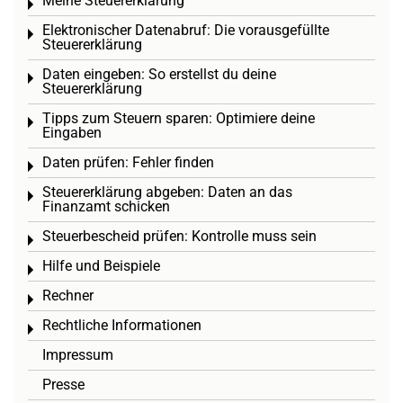
Meine Steuererklärung
Toggle menu
Elektronischer Datenabruf: Die vorausgefüllte
Toggle menu
Steuererklärung
Daten eingeben: So erstellst du deine
Toggle menu
Steuererklärung
Tipps zum Steuern sparen: Optimiere deine
Toggle menu
Eingaben
Daten prüfen: Fehler finden
Toggle menu
Steuererklärung abgeben: Daten an das
Toggle menu
Finanzamt schicken
Steuerbescheid prüfen: Kontrolle muss sein
Toggle menu
Hilfe und Beispiele
Toggle menu
Rechner
Toggle menu
Rechtliche Informationen
Toggle menu
Impressum
Presse