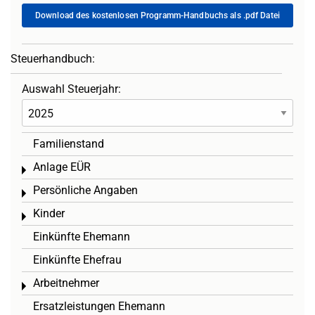
Download des kostenlosen Programm-Handbuchs als .pdf Datei
Steuerhandbuch:
Auswahl Steuerjahr:
Familienstand
Anlage EÜR
Toggle menu
Persönliche Angaben
Toggle menu
Kinder
Toggle menu
Einkünfte Ehemann
Einkünfte Ehefrau
Arbeitnehmer
Toggle menu
Ersatzleistungen Ehemann