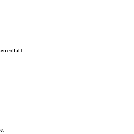
hen
entfällt.
e.