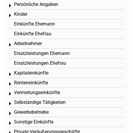
Persönliche Angaben
Toggle menu
Kinder
Toggle menu
Einkünfte Ehemann
Einkünfte Ehefrau
Arbeitnehmer
Toggle menu
Ersatzleistungen Ehemann
Ersatzleistungen Ehefrau
Kapitaleinkünfte
Toggle menu
Renteneinkünfte
Toggle menu
Vermietungseinkünfte
Toggle menu
Selbständige Tätigkeiten
Toggle menu
Gewerbebetriebe
Toggle menu
Sonstige Einkünfte
Toggle menu
Private Veräußerungsgeschäfte