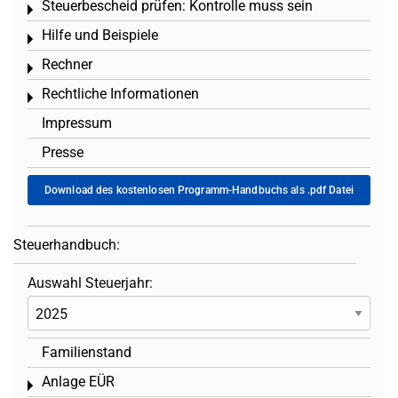
Steuerbescheid prüfen: Kontrolle muss sein
Toggle menu
Hilfe und Beispiele
Toggle menu
Rechner
Toggle menu
Rechtliche Informationen
Toggle menu
Impressum
Presse
Download des kostenlosen Programm-Handbuchs als .pdf Datei
Steuerhandbuch:
Auswahl Steuerjahr:
Familienstand
Anlage EÜR
Toggle menu