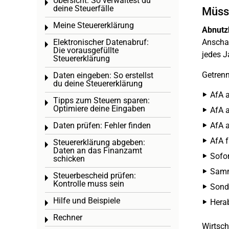
Übersicht: So verwaltest du
Toggle menu
deine Steuerfälle
Müsse
Meine Steuererklärung
Toggle menu
Abnutz
Elektronischer Datenabruf:
Anschaf
Toggle menu
Die vorausgefüllte
jedes J
Steuererklärung
Getren
Daten eingeben: So erstellst
Toggle menu
du deine Steuererklärung
AfA a
Tipps zum Steuern sparen:
Toggle menu
Optimiere deine Eingaben
AfA a
Daten prüfen: Fehler finden
AfA a
Toggle menu
AfA f
Steuererklärung abgeben:
Toggle menu
Daten an das Finanzamt
Sofor
schicken
Samme
Steuerbescheid prüfen:
Toggle menu
Kontrolle muss sein
Sond
Hilfe und Beispiele
Hera
Toggle menu
Rechner
Toggle menu
Wirtsch