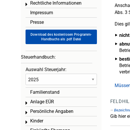
Rechtliche Informationen
Toggle menu
Anschaf
Abs. 3 
Impressum
Presse
Dies gil
Download des kostenlosen Programm-
nicht
Handbuchs als .pdf Datei
abnu
Betri
Steuerhandbuch:
best
Betri
Auswahl Steuerjahr:
verb
Müssen 
Familienstand
FELDHI
Anlage EÜR
Toggle menu
Bezeichn
Persönliche Angaben
Toggle menu
Gib hier 
Kinder
Toggle menu