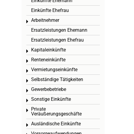
Einkünfte Ehemann
Einkünfte Ehefrau
Arbeitnehmer
Toggle menu
Ersatzleistungen Ehemann
Ersatzleistungen Ehefrau
Kapitaleinkünfte
Toggle menu
Renteneinkünfte
Toggle menu
Vermietungseinkünfte
Toggle menu
Selbständige Tätigkeiten
Toggle menu
Gewerbebetriebe
Toggle menu
Sonstige Einkünfte
Toggle menu
Private
Toggle menu
Veräußerungsgeschäfte
Ausländische Einkünfte
Toggle menu
Vorsorgeaufwendungen