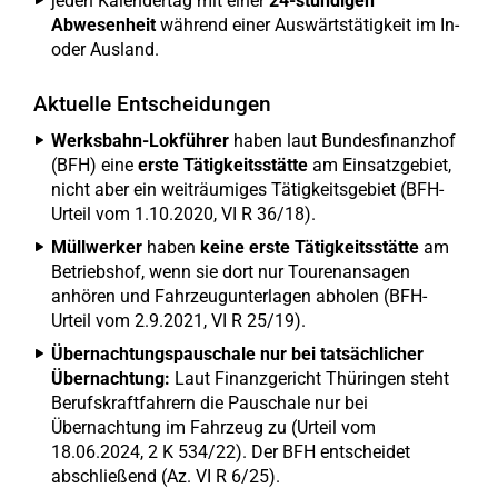
jeden Kalendertag mit einer
24-stündigen
Abwesenheit
während einer Auswärtstätigkeit im In-
oder Ausland.
Aktuelle Entscheidungen
Werksbahn-Lokführer
haben laut Bundesfinanzhof
(BFH) eine
erste Tätigkeitsstätte
am Einsatzgebiet,
nicht aber ein weiträumiges Tätigkeitsgebiet (BFH-
Urteil vom 1.10.2020, VI R 36/18).
Müllwerker
haben
keine erste Tätigkeitsstätte
am
Betriebshof, wenn sie dort nur Tourenansagen
anhören und Fahrzeugunterlagen abholen (BFH-
Urteil vom 2.9.2021, VI R 25/19).
Übernachtungspauschale nur bei tatsächlicher
Übernachtung:
Laut Finanzgericht Thüringen steht
Berufskraftfahrern die Pauschale nur bei
Übernachtung im Fahrzeug zu (Urteil vom
18.06.2024, 2 K 534/22). Der BFH entscheidet
abschließend (Az. VI R 6/25).