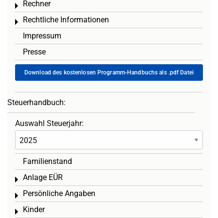
Rechner
Toggle menu
Rechtliche Informationen
Toggle menu
Impressum
Presse
Download des kostenlosen Programm-Handbuchs als .pdf Datei
Steuerhandbuch:
Auswahl Steuerjahr:
Familienstand
Anlage EÜR
Toggle menu
Persönliche Angaben
Toggle menu
Kinder
Toggle menu