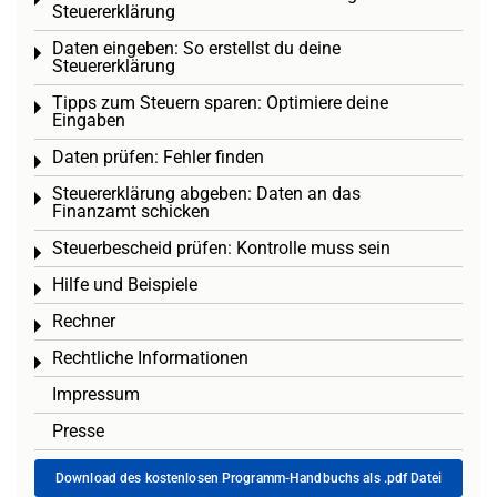
Toggle menu
Steuererklärung
Daten eingeben: So erstellst du deine
Toggle menu
Steuererklärung
Tipps zum Steuern sparen: Optimiere deine
Toggle menu
Eingaben
Daten prüfen: Fehler finden
Toggle menu
Steuererklärung abgeben: Daten an das
Toggle menu
Finanzamt schicken
Steuerbescheid prüfen: Kontrolle muss sein
Toggle menu
Hilfe und Beispiele
Toggle menu
Rechner
Toggle menu
Rechtliche Informationen
Toggle menu
Impressum
Presse
Download des kostenlosen Programm-Handbuchs als .pdf Datei