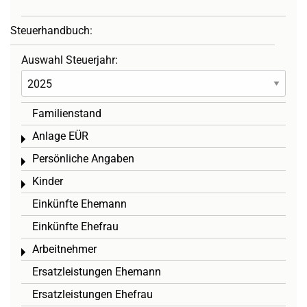
Steuerhandbuch:
Auswahl Steuerjahr:
Familienstand
Anlage EÜR
Toggle menu
Persönliche Angaben
Toggle menu
Kinder
Toggle menu
Einkünfte Ehemann
Einkünfte Ehefrau
Arbeitnehmer
Toggle menu
Ersatzleistungen Ehemann
Ersatzleistungen Ehefrau