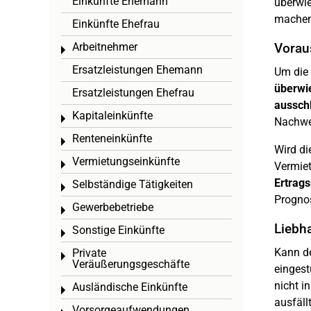
Einkünfte Ehemann
überwie
machen 
Einkünfte Ehefrau
Arbeitnehmer
Vorau
Toggle menu
Ersatzleistungen Ehemann
Um die 
überwi
Ersatzleistungen Ehefrau
ausschl
Kapitaleinkünfte
Toggle menu
Nachwe
Renteneinkünfte
Toggle menu
Wird di
Vermietungseinkünfte
Toggle menu
Vermiet
Ertrag
Selbständige Tätigkeiten
Toggle menu
Prognos
Gewerbebetriebe
Toggle menu
Liebh
Sonstige Einkünfte
Toggle menu
Kann d
Private
Toggle menu
Veräußerungsgeschäfte
eingest
nicht i
Ausländische Einkünfte
Toggle menu
ausfäll
Vorsorgeaufwendungen