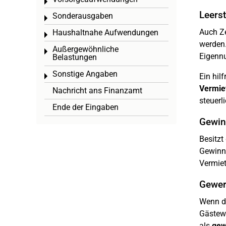
Toggle menu
Leers
Sonderausgaben
Toggle menu
Auch Z
Haushaltnahe Aufwendungen
Toggle menu
werden.
Außergewöhnliche
Toggle menu
Eigennu
Belastungen
Sonstige Angaben
Ein hil
Toggle menu
Vermie
Nachricht ans Finanzamt
steuerl
Ende der Eingaben
Gewin
Besitzt
Gewinne
Vermiet
Gewer
Wenn d
Gästewe
als
gew