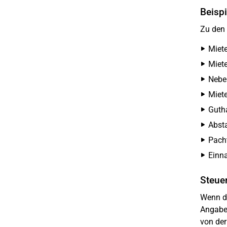
Beisp
Zu den
Miet
Miete
Neben
Miete
Guth
Absta
Pach
Einn
Steue
Wenn de
Angabe 
von der