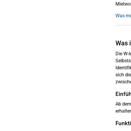
Mietwoh
Was mu
Was i
Die W-I
Selbsts
Identif
sich di
zwisch
Einfüh
Ab dem 
erhalte
Funkt