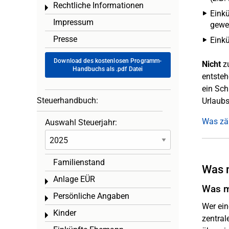
Rechtliche Informationen
Toggle menu
Einkü
Impressum
gewe
Presse
Einkü
Download des kostenlosen Programm-
Nicht
zu
Handbuchs als .pdf Datei
entsteh
ein Sch
Steuerhandbuch:
Urlaubs
Was zäh
Auswahl Steuerjahr:
Familienstand
Was m
Anlage EÜR
Toggle menu
Was m
Persönliche Angaben
Toggle menu
Wer ein
Kinder
Toggle menu
zentral