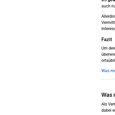
auch na
Allerdi
Vermitt
Interes
Fazit
Um dein
überwie
ortsübl
Was mu
Was 
Als Ver
dabei e