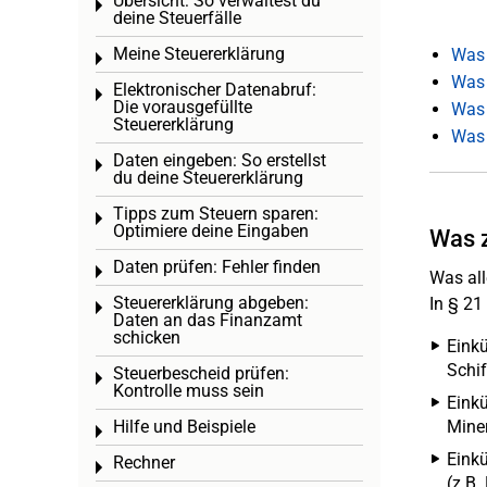
Übersicht: So verwaltest du
Toggle menu
deine Steuerfälle
Meine Steuererklärung
Was 
Toggle menu
Was 
Elektronischer Datenabruf:
Toggle menu
Die vorausgefüllte
Was 
Steuererklärung
Was 
Daten eingeben: So erstellst
Toggle menu
du deine Steuererklärung
Tipps zum Steuern sparen:
Toggle menu
Optimiere deine Eingaben
Was z
Daten prüfen: Fehler finden
Toggle menu
Was all
Steuererklärung abgeben:
In § 21
Toggle menu
Daten an das Finanzamt
schicken
Eink
Schif
Steuerbescheid prüfen:
Toggle menu
Kontrolle muss sein
Einkü
Hilfe und Beispiele
Mine
Toggle menu
Eink
Rechner
Toggle menu
(z.B.