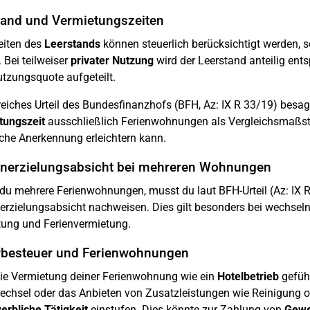
tand und Vermietungszeiten
eiten des
Leerstands
können steuerlich berücksichtigt werden, s
 Bei teilweiser
privater Nutzung
wird der Leerstand anteilig ent
tzungsquote aufgeteilt.
freiches Urteil des Bundesfinanzhofs (BFH, Az: IX R 33/19) besa
tungszeit
ausschließlich Ferienwohnungen als Vergleichsmaßst
iche Anerkennung erleichtern kann.
nerzielungsabsicht bei mehreren Wohnungen
 du mehrere Ferienwohnungen, musst du laut BFH-Urteil (Az: IX 
rzielungsabsicht nachweisen. Dies gilt besonders bei wechsel
ung und Ferienvermietung.
besteuer und Ferienwohnungen
ie Vermietung deiner Ferienwohnung wie ein
Hotelbetrieb
geführ
chsel oder das Anbieten von Zusatzleistungen wie Reinigung o
erbliche Tätigkeit
einstufen. Dies könnte zur Zahlung von
Gewe