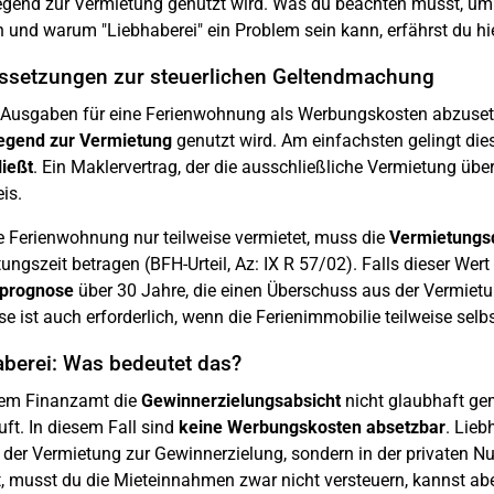
gend zur Vermietung genutzt wird. Was du beachten musst, um d
und warum "Liebhaberei" ein Problem sein kann, erfährst du hie
ssetzungen zur steuerlichen Geltendmachung
Ausgaben für eine Ferienwohnung als Werbungskosten abzusetz
egend zur Vermietung
genutzt wird. Am einfachsten gelingt die
ießt
. Ein Maklervertrag, der die ausschließliche Vermietung über
is.
e Ferienwohnung nur teilweise vermietet, muss die
Vermietungs
ungszeit betragen (BFH-Urteil, Az: IX R 57/02). Falls dieser Wert
sprognose
über 30 Jahre, die einen Überschuss aus der Vermietun
e ist auch erforderlich, wenn die Ferienimmobilie teilweise selbs
aberei: Was bedeutet das?
em Finanzamt die
Gewinnerzielungsabsicht
nicht glaubhaft ge
uft. In diesem Fall sind
keine Werbungskosten absetzbar
. Lieb
n der Vermietung zur Gewinnerzielung, sondern in der privaten 
t, musst du die Mieteinnahmen zwar nicht versteuern, kannst ab