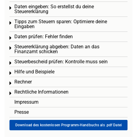
Daten eingeben: So erstellst du deine
Toggle menu
Steuererklärung
Tipps zum Steuern sparen: Optimiere deine
Toggle menu
Eingaben
Daten prüfen: Fehler finden
Toggle menu
Steuererklärung abgeben: Daten an das
Toggle menu
Finanzamt schicken
Steuerbescheid prüfen: Kontrolle muss sein
Toggle menu
Hilfe und Beispiele
Toggle menu
Rechner
Toggle menu
Rechtliche Informationen
Toggle menu
Impressum
Presse
Download des kostenlosen Programm-Handbuchs als .pdf Datei