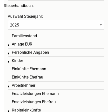
Steuerhandbuch:
Auswahl Steuerjahr:
Familienstand
Anlage EÜR
Toggle menu
Persönliche Angaben
Toggle menu
Kinder
Toggle menu
Einkünfte Ehemann
Einkünfte Ehefrau
Arbeitnehmer
Toggle menu
Ersatzleistungen Ehemann
Ersatzleistungen Ehefrau
Kapitaleinkünfte
Toggle menu