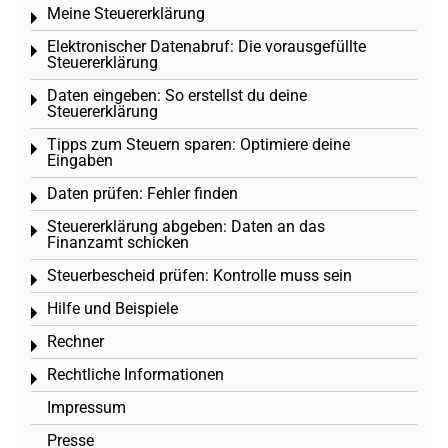
Meine Steuererklärung
Toggle menu
Elektronischer Datenabruf: Die vorausgefüllte
Toggle menu
Steuererklärung
Daten eingeben: So erstellst du deine
Toggle menu
Steuererklärung
Tipps zum Steuern sparen: Optimiere deine
Toggle menu
Eingaben
Daten prüfen: Fehler finden
Toggle menu
Steuererklärung abgeben: Daten an das
Toggle menu
Finanzamt schicken
Steuerbescheid prüfen: Kontrolle muss sein
Toggle menu
Hilfe und Beispiele
Toggle menu
Rechner
Toggle menu
Rechtliche Informationen
Toggle menu
Impressum
Presse