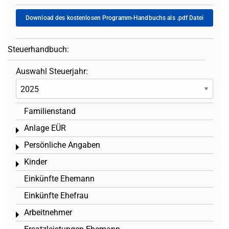
Download des kostenlosen Programm-Handbuchs als .pdf Datei
Steuerhandbuch:
Auswahl Steuerjahr:
Familienstand
Anlage EÜR
Toggle menu
Persönliche Angaben
Toggle menu
Kinder
Toggle menu
Einkünfte Ehemann
Einkünfte Ehefrau
Arbeitnehmer
Toggle menu