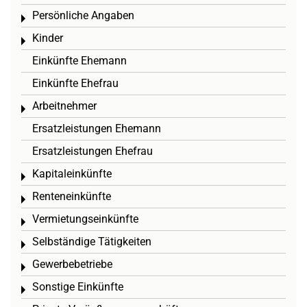
Persönliche Angaben
Toggle menu
Kinder
Toggle menu
Einkünfte Ehemann
Einkünfte Ehefrau
Arbeitnehmer
Toggle menu
Ersatzleistungen Ehemann
Ersatzleistungen Ehefrau
Kapitaleinkünfte
Toggle menu
Renteneinkünfte
Toggle menu
Vermietungseinkünfte
Toggle menu
Selbständige Tätigkeiten
Toggle menu
Gewerbebetriebe
Toggle menu
Sonstige Einkünfte
Toggle menu