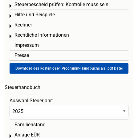
Steuerbescheid prüfen: Kontrolle muss sein
Toggle menu
Hilfe und Beispiele
Toggle menu
Rechner
Toggle menu
Rechtliche Informationen
Toggle menu
Impressum
Presse
Download des kostenlosen Programm-Handbuchs als .pdf Datei
Steuerhandbuch:
Auswahl Steuerjahr:
Familienstand
Anlage EÜR
Toggle menu