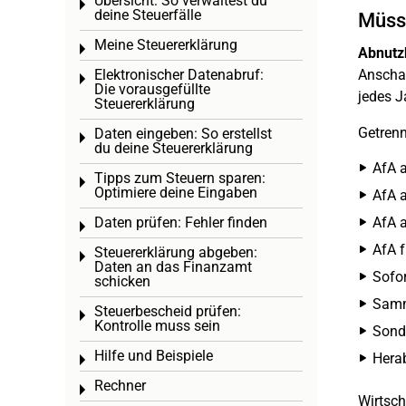
Übersicht: So verwaltest du
Toggle menu
deine Steuerfälle
Müsse
Meine Steuererklärung
Toggle menu
Abnutz
Elektronischer Datenabruf:
Anschaf
Toggle menu
Die vorausgefüllte
jedes J
Steuererklärung
Getren
Daten eingeben: So erstellst
Toggle menu
du deine Steuererklärung
AfA a
Tipps zum Steuern sparen:
Toggle menu
Optimiere deine Eingaben
AfA a
Daten prüfen: Fehler finden
AfA a
Toggle menu
AfA f
Steuererklärung abgeben:
Toggle menu
Daten an das Finanzamt
Sofor
schicken
Samme
Steuerbescheid prüfen:
Toggle menu
Kontrolle muss sein
Sond
Hilfe und Beispiele
Hera
Toggle menu
Rechner
Toggle menu
Wirtsch