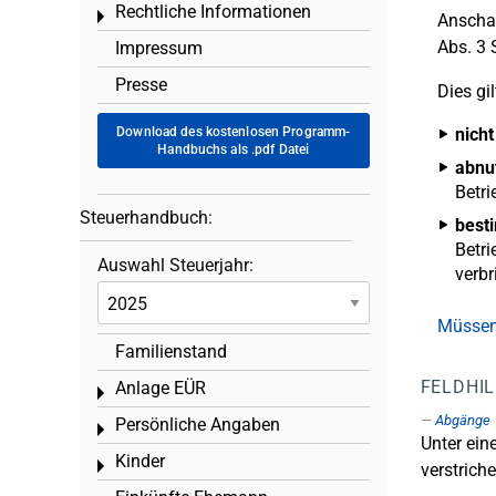
Rechtliche Informationen
Toggle menu
Anschaf
Abs. 3 
Impressum
Presse
Dies gil
Download des kostenlosen Programm-
nicht
Handbuchs als .pdf Datei
abnu
Betri
Steuerhandbuch:
best
Betri
Auswahl Steuerjahr:
verb
Müssen 
Familienstand
FELDHI
Anlage EÜR
Toggle menu
Abgänge
Persönliche Angaben
Toggle menu
Unter ei
Kinder
Toggle menu
verstriche