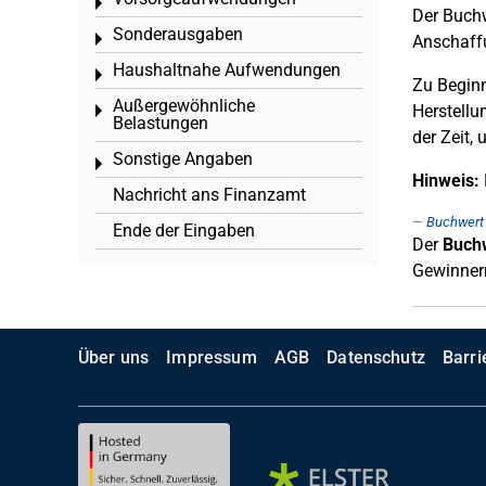
Toggle menu
Der Buchw
Sonderausgaben
Toggle menu
Anschaffu
Haushaltnahe Aufwendungen
Toggle menu
Zu Beginn
Außergewöhnliche
Herstell
Toggle menu
Belastungen
der Zeit,
Sonstige Angaben
Toggle menu
Hinweis:
Nachricht ans Finanzamt
Buchwert
Ende der Eingaben
Der
Buchw
Gewinner
Über uns
Impressum
AGB
Datenschutz
Barri