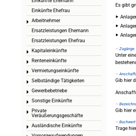
Einkünfte Ehemann
Es gibt g
Einkünfte Ehefrau
Anlage
Arbeitnehmer
Toggle menu
Anlagen
Ersatzleistungen Ehemann
Anlage
Ersatzleistungen Ehefrau
Zugänge
Kapitaleinkünfte
Toggle menu
Unter ei
Renteneinkünfte
Toggle menu
bestehend
Vermietungseinkünfte
Toggle menu
Anschaffu
Gib hier 
Selbständige Tätigkeiten
Toggle menu
Gewerbebetriebe
Toggle menu
Anschaffu
Sonstige Einkünfte
Toggle menu
Bezeichn
Gib hier 
Private
Toggle menu
Veräußerungsgeschäfte
Buchwert 
Ausländische Einkünfte
Toggle menu
Trage hie
Vorsorgeaufwendungen