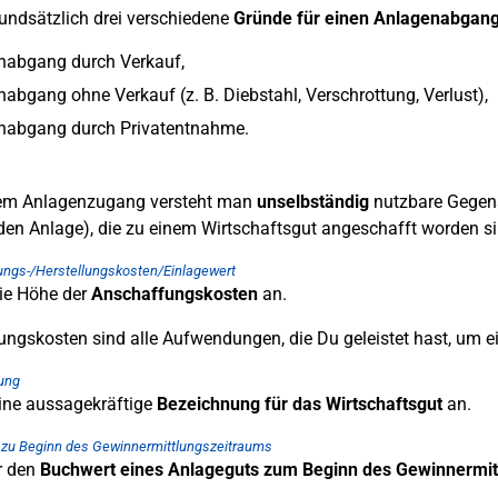
rundsätzlich drei verschiedene
Gründe für einen Anlagenabgan
nabgang durch Verkauf,
abgang ohne Verkauf (z. B. Diebstahl, Verschrottung, Verlust),
nabgang durch Privatentnahme.
nem Anlagenzugang versteht man
unselbständig
nutzbare Gegens
en Anlage), die zu einem Wirtschaftsgut angeschafft worden si
ngs-/Herstellungskosten/Einlagewert
die Höhe der
Anschaffungskosten
an.
ngskosten sind alle Aufwendungen, die Du geleistet hast, um e
ung
eine aussagekräftige
Bezeichnung für das Wirtschaftsgut
an.
zu Beginn des Gewinnermittlungszeitraums
r den
Buchwert eines Anlageguts zum Beginn des Gewinnermit