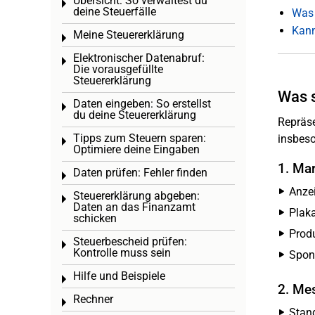
Übersicht: So verwaltest du
Toggle menu
deine Steuerfälle
Was 
Kann
Meine Steuererklärung
Toggle menu
Elektronischer Datenabruf:
Toggle menu
Die vorausgefüllte
Steuererklärung
Was s
Daten eingeben: So erstellst
Toggle menu
du deine Steuererklärung
Repräse
Tipps zum Steuern sparen:
insbeso
Toggle menu
Optimiere deine Eingaben
1. Ma
Daten prüfen: Fehler finden
Toggle menu
Anzei
Steuererklärung abgeben:
Toggle menu
Daten an das Finanzamt
Plak
schicken
Produ
Steuerbescheid prüfen:
Toggle menu
Kontrolle muss sein
Spon
Hilfe und Beispiele
Toggle menu
2. Me
Rechner
Toggle menu
Stan