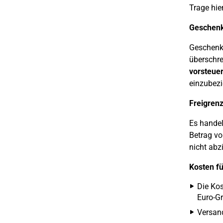
Trage hie
Geschenk
Geschenke
überschre
vorsteue
einzubezi
Freigrenz
Es handel
Betrag vo
nicht abz
Kosten f
Die Kos
Euro-G
Versan