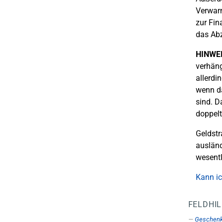
Verwarn
zur Fin
das Ab
HINWEI
verhäng
allerdi
wenn da
sind. D
doppelt
Geldstr
ausländ
wesentl
Kann i
FELDHI
Geschen