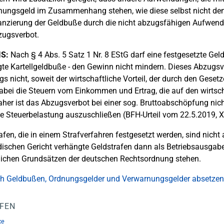
ungsgeld im Zusammenhang stehen, wie diese selbst nicht den 
anzierung der Geldbuße durch die nicht abzugsfähigen Aufwendun
zugsverbot.
S:
Nach § 4 Abs. 5 Satz 1 Nr. 8 EStG darf eine festgesetzte Ge
te Kartellgeldbuße - den Gewinn nicht mindern. Dieses Abzugsve
ngs nicht, soweit der wirtschaftliche Vorteil, der durch den Gese
bei die Steuern vom Einkommen und Ertrag, die auf den wirtscha
aher ist das Abzugsverbot bei einer sog. Bruttoabschöpfung nic
e Steuerbelastung auszuschließen (BFH-Urteil vom 22.5.2019, X
afen, die in einem Strafverfahren festgesetzt werden, sind nic
ischen Gericht verhängte Geldstrafen dann als Betriebsausgabe
ichen Grundsätzen der deutschen Rechtsordnung stehen.
ch Geldbußen, Ordnungsgelder und Verwarnungsgelder absetzen
LFEN
ke