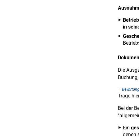
Ausnahme
Betrie
in sein
Gesche
Betrieb
Dokument
Die Ausg
Buchung, 
Bewirtun
Trage hie
Bei der B
"allgemei
Ein
ges
denen s