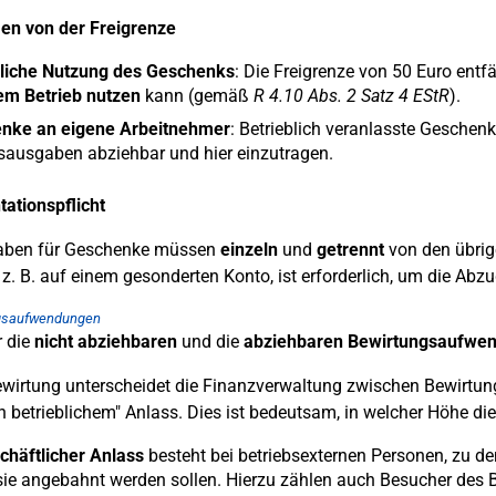
n von der Freigrenze
bliche Nutzung des Geschenks
: Die Freigrenze von 50 Euro ent
em Betrieb nutzen
kann (gemäß
R 4.10 Abs. 2 Satz 4 EStR
).
nke an eigene Arbeitnehmer
: Betrieblich veranlasste Geschenk
sausgaben abziehbar und hier einzutragen.
ationspflicht
aben für Geschenke müssen
einzeln
und
getrennt
von den übrig
z. B. auf einem gesonderten Konto, ist erforderlich, um die Abzu
gsaufwendungen
r die
nicht abziehbaren
und die
abziehbaren
Bewirtungsaufwe
ewirtung unterscheidet die Finanzverwaltung zwischen Bewirtun
n betrieblichem" Anlass. Dies ist bedeutsam, in welcher Höhe di
chäftlicher
Anlass
besteht bei betriebsexternen Personen, zu 
ie angebahnt werden sollen. Hierzu zählen auch Besucher des B