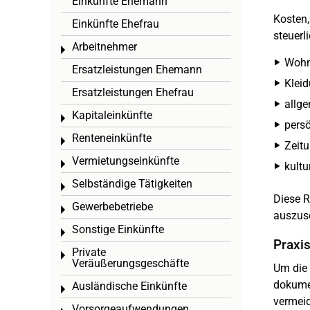
Einkünfte Ehemann
Kosten,
Einkünfte Ehefrau
steuerl
Arbeitnehmer
Toggle menu
Wohn
Ersatzleistungen Ehemann
Kleid
Ersatzleistungen Ehefrau
allge
Kapitaleinkünfte
Toggle menu
persö
Renteneinkünfte
Toggle menu
Zeit
Vermietungseinkünfte
Toggle menu
kultu
Selbständige Tätigkeiten
Toggle menu
Diese R
Gewerbebetriebe
Toggle menu
auszus
Sonstige Einkünfte
Toggle menu
Praxi
Private
Toggle menu
Veräußerungsgeschäfte
Um die 
dokumen
Ausländische Einkünfte
Toggle menu
vermeid
Vorsorgeaufwendungen