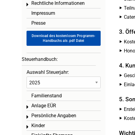
Rechtliche Informationen
Toggle menu
Teil
Impressum
Cater
Presse
3. Öff
Download des kostenlosen Programm-
Handbuchs als .pdf Datei
Kost
Honor
Steuerhandbuch:
4. Ku
Auswahl Steuerjahr:
Gesc
Einla
Familienstand
5. So
Anlage EÜR
Toggle menu
Erste
Persönliche Angaben
Toggle menu
Kost
Kinder
Toggle menu
Wicht