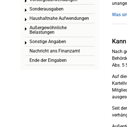
Toggle menu
unange
Sonderausgaben
Toggle menu
Was sin
Haushaltnahe Aufwendungen
Toggle menu
Außergewöhnliche
Toggle menu
Belastungen
Kann 
Sonstige Angaben
Toggle menu
Nachricht ans Finanzamt
Nach ge
Behörde
Ende der Eingaben
Abs. 5 
Auf die
Kartell
Mitglie
ausges
Seit de
verhäng
Außerde