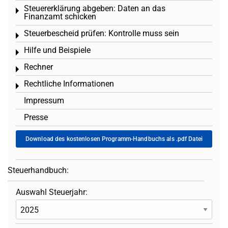
Steuererklärung abgeben: Daten an das
Toggle menu
Finanzamt schicken
Steuerbescheid prüfen: Kontrolle muss sein
Toggle menu
Hilfe und Beispiele
Toggle menu
Rechner
Toggle menu
Rechtliche Informationen
Toggle menu
Impressum
Presse
Download des kostenlosen Programm-Handbuchs als .pdf Datei
Steuerhandbuch:
Auswahl Steuerjahr: