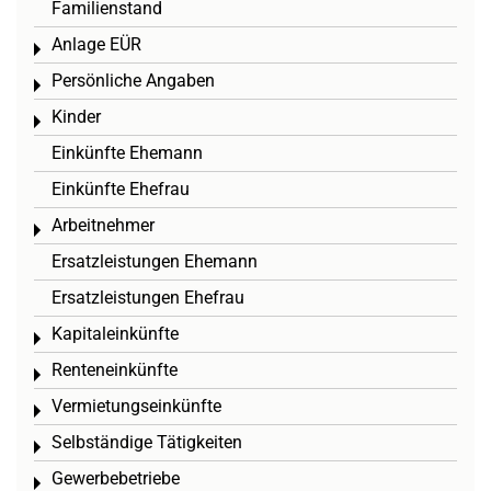
Familienstand
Anlage EÜR
Toggle menu
Persönliche Angaben
Toggle menu
Kinder
Toggle menu
Einkünfte Ehemann
Einkünfte Ehefrau
Arbeitnehmer
Toggle menu
Ersatzleistungen Ehemann
Ersatzleistungen Ehefrau
Kapitaleinkünfte
Toggle menu
Renteneinkünfte
Toggle menu
Vermietungseinkünfte
Toggle menu
Selbständige Tätigkeiten
Toggle menu
Gewerbebetriebe
Toggle menu