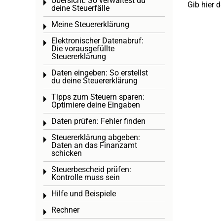
Übersicht: So verwaltest du
Toggle menu
Gib hier 
deine Steuerfälle
Meine Steuererklärung
Toggle menu
Elektronischer Datenabruf:
Toggle menu
Die vorausgefüllte
Steuererklärung
Daten eingeben: So erstellst
Toggle menu
du deine Steuererklärung
Tipps zum Steuern sparen:
Toggle menu
Optimiere deine Eingaben
Daten prüfen: Fehler finden
Toggle menu
Steuererklärung abgeben:
Toggle menu
Daten an das Finanzamt
schicken
Steuerbescheid prüfen:
Toggle menu
Kontrolle muss sein
Hilfe und Beispiele
Toggle menu
Rechner
Toggle menu