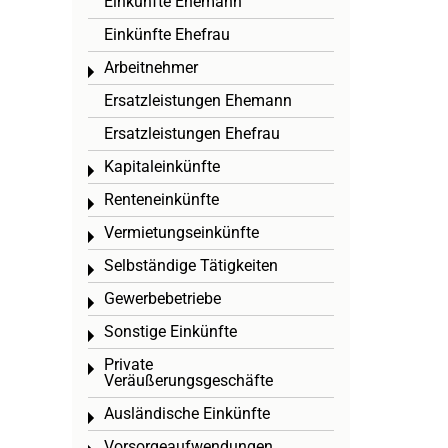
Einkünfte Ehemann
Einkünfte Ehefrau
Arbeitnehmer
Toggle menu
Ersatzleistungen Ehemann
Ersatzleistungen Ehefrau
Kapitaleinkünfte
Toggle menu
Renteneinkünfte
Toggle menu
Vermietungseinkünfte
Toggle menu
Selbständige Tätigkeiten
Toggle menu
Gewerbebetriebe
Toggle menu
Sonstige Einkünfte
Toggle menu
Private
Toggle menu
Veräußerungsgeschäfte
Ausländische Einkünfte
Toggle menu
Vorsorgeaufwendungen