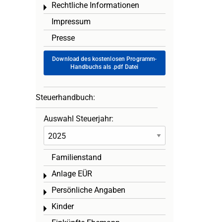
Rechtliche Informationen
Toggle menu
Impressum
Presse
Download des kostenlosen Programm-
Handbuchs als .pdf Datei
Steuerhandbuch:
Auswahl Steuerjahr:
Familienstand
Anlage EÜR
Toggle menu
Persönliche Angaben
Toggle menu
Kinder
Toggle menu