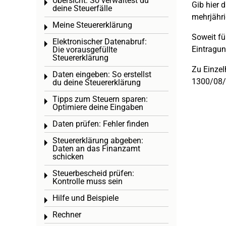
Übersicht: So verwaltest du
Toggle menu
Gib hier 
deine Steuerfälle
mehrjähri
Meine Steuererklärung
Toggle menu
Soweit fü
Elektronischer Datenabruf:
Toggle menu
Eintragu
Die vorausgefüllte
Steuererklärung
Zu Einzel
Daten eingeben: So erstellst
Toggle menu
1300/08/1
du deine Steuererklärung
Tipps zum Steuern sparen:
Toggle menu
Optimiere deine Eingaben
Daten prüfen: Fehler finden
Toggle menu
Steuererklärung abgeben:
Toggle menu
Daten an das Finanzamt
schicken
Steuerbescheid prüfen:
Toggle menu
Kontrolle muss sein
Hilfe und Beispiele
Toggle menu
Rechner
Toggle menu