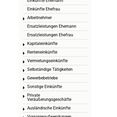
Einkünfte Ehemann
Einkünfte Ehefrau
Arbeitnehmer
Toggle menu
Ersatzleistungen Ehemann
Ersatzleistungen Ehefrau
Kapitaleinkünfte
Toggle menu
Renteneinkünfte
Toggle menu
Vermietungseinkünfte
Toggle menu
Selbständige Tätigkeiten
Toggle menu
Gewerbebetriebe
Toggle menu
Sonstige Einkünfte
Toggle menu
Private
Toggle menu
Veräußerungsgeschäfte
Ausländische Einkünfte
Toggle menu
Vorsorgeaufwendungen