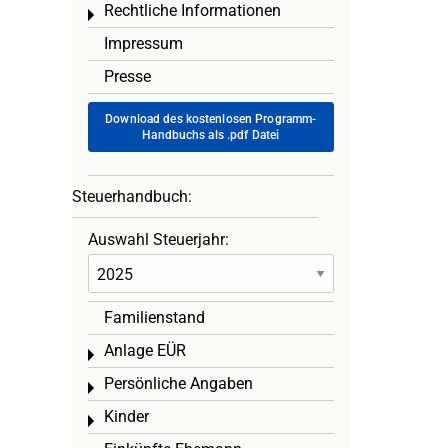
Rechtliche Informationen
Toggle menu
Impressum
Presse
Download des kostenlosen Programm-
Handbuchs als .pdf Datei
Steuerhandbuch:
Auswahl Steuerjahr:
Familienstand
Anlage EÜR
Toggle menu
Persönliche Angaben
Toggle menu
Kinder
Toggle menu