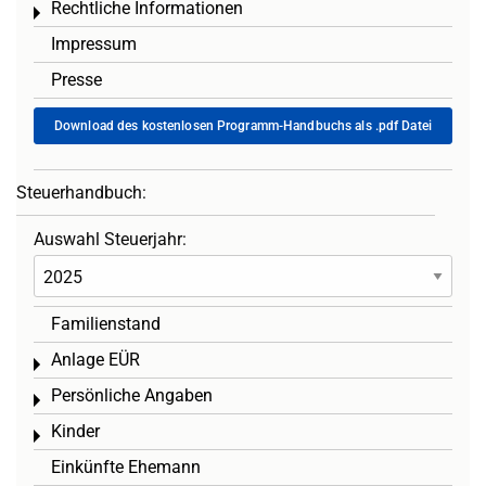
Rechtliche Informationen
Toggle menu
Impressum
Presse
Download des kostenlosen Programm-Handbuchs als .pdf Datei
Steuerhandbuch:
Auswahl Steuerjahr:
Familienstand
Anlage EÜR
Toggle menu
Persönliche Angaben
Toggle menu
Kinder
Toggle menu
Einkünfte Ehemann