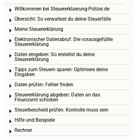
Willkommen bei Steuererklaerung-Polizei.de
Toggle menu
Übersicht: So verwaltest du deine Steuerfälle
Toggle menu
Meine Steuererklärung
Toggle menu
Elektronischer Datenabruf: Die vorausgefüllte
Toggle menu
Steuererklärung
Daten eingeben: So erstellst du deine
Toggle menu
Steuererklärung
Tipps zum Steuern sparen: Optimiere deine
Toggle menu
Eingaben
Daten prüfen: Fehler finden
Toggle menu
Steuererklärung abgeben: Daten an das
Toggle menu
Finanzamt schicken
Steuerbescheid prüfen: Kontrolle muss sein
Toggle menu
Hilfe und Beispiele
Toggle menu
Rechner
Toggle menu