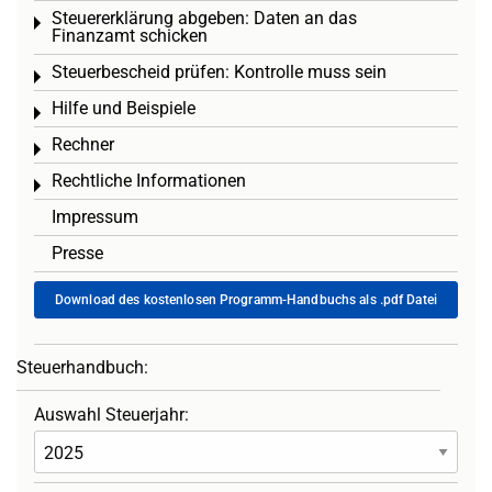
Steuererklärung abgeben: Daten an das
Toggle menu
Finanzamt schicken
Steuerbescheid prüfen: Kontrolle muss sein
Toggle menu
Hilfe und Beispiele
Toggle menu
Rechner
Toggle menu
Rechtliche Informationen
Toggle menu
Impressum
Presse
Download des kostenlosen Programm-Handbuchs als .pdf Datei
Steuerhandbuch:
Auswahl Steuerjahr: