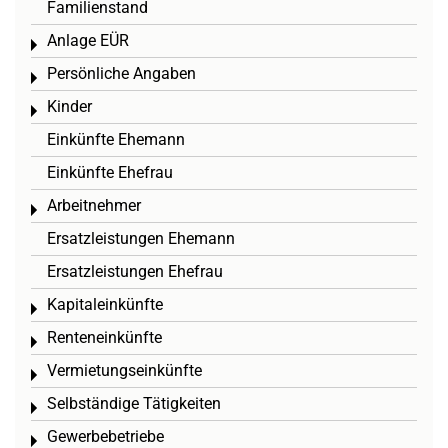
Familienstand
Anlage EÜR
Toggle menu
Persönliche Angaben
Toggle menu
Kinder
Toggle menu
Einkünfte Ehemann
Einkünfte Ehefrau
Arbeitnehmer
Toggle menu
Ersatzleistungen Ehemann
Ersatzleistungen Ehefrau
Kapitaleinkünfte
Toggle menu
Renteneinkünfte
Toggle menu
Vermietungseinkünfte
Toggle menu
Selbständige Tätigkeiten
Toggle menu
Gewerbebetriebe
Toggle menu