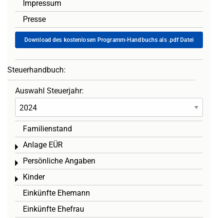
Impressum
Presse
Download des kostenlosen Programm-Handbuchs als .pdf Datei
Steuerhandbuch:
Auswahl Steuerjahr:
Familienstand
Anlage EÜR
Toggle menu
Persönliche Angaben
Toggle menu
Kinder
Toggle menu
Einkünfte Ehemann
Einkünfte Ehefrau