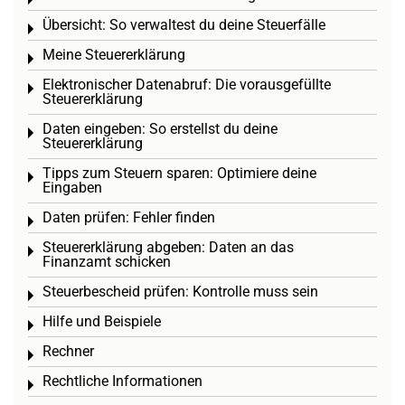
Toggle menu
Übersicht: So verwaltest du deine Steuerfälle
Toggle menu
Meine Steuererklärung
Toggle menu
Elektronischer Datenabruf: Die vorausgefüllte
Toggle menu
Steuererklärung
Daten eingeben: So erstellst du deine
Toggle menu
Steuererklärung
Tipps zum Steuern sparen: Optimiere deine
Toggle menu
Eingaben
Daten prüfen: Fehler finden
Toggle menu
Steuererklärung abgeben: Daten an das
Toggle menu
Finanzamt schicken
Steuerbescheid prüfen: Kontrolle muss sein
Toggle menu
Hilfe und Beispiele
Toggle menu
Rechner
Toggle menu
Rechtliche Informationen
Toggle menu