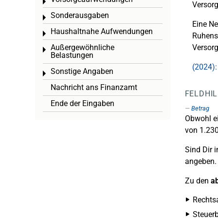
Toggle menu
Versor
Sonderausgaben
Toggle menu
Eine N
Haushaltnahe Aufwendungen
Toggle menu
Ruhens-
Außergewöhnliche
Versor
Toggle menu
Belastungen
(2024):
Sonstige Angaben
Toggle menu
Nachricht ans Finanzamt
FELDHI
Ende der Eingaben
Betrag
Obwohl ei
von 1.230
Sind Dir 
angeben.
Zu den
a
Rechts
Steuerb