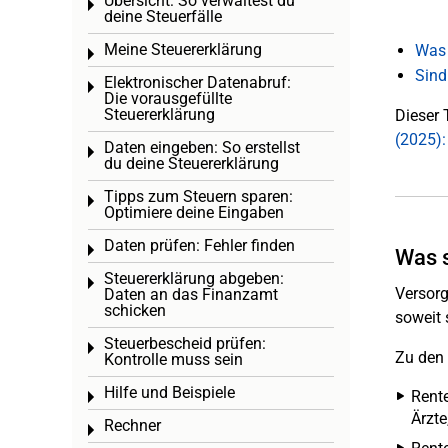
Übersicht: So verwaltest du
Toggle menu
deine Steuerfälle
Meine Steuererklärung
Was 
Toggle menu
Sind
Elektronischer Datenabruf:
Toggle menu
Die vorausgefüllte
Steuererklärung
Dieser 
(2025)
Daten eingeben: So erstellst
Toggle menu
du deine Steuererklärung
Tipps zum Steuern sparen:
Toggle menu
Optimiere deine Eingaben
Daten prüfen: Fehler finden
Toggle menu
Was 
Steuererklärung abgeben:
Toggle menu
Versorg
Daten an das Finanzamt
schicken
soweit 
Steuerbescheid prüfen:
Toggle menu
Zu den
Kontrolle muss sein
Hilfe und Beispiele
Rente
Toggle menu
Ärzte
Rechner
Toggle menu