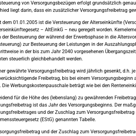
steuerung von Versorgungsbezügen erfolgt grundsätzlich genaus
hied liegt darin, dass ein zusätzlicher Versorgungsfreibetrag ge
t dem 01.01.2005 ist die Versteuerung der Alterseinkünfte (Ve
erseinkünftegesetz – AltEinkG – neu geregelt worden. Kerneleme
 der Besteuerung der während der Erwerbsphase in die Altersvor
teuerung) zur Besteuerung der Leistungen in der Auszahlungsph
rittweise in der bis zum Jahr 2040 vorgesehenen Übergangsze
ten steuerlich gleichbehandelt werden.
her gewährte Versorgungsfreibetrag wird jährlich gesenkt, d.h. je
berücksichtigende Freibetrag, bis bei einem Versorgungsbeginn
. Die Werbungskostenpauschale beträgt wie bei den Renteneink
idend für die Höhe des (lebenslang) zu gewährenden Freibetr
ungsfreibetrag ist das Jahr des Versorgungsbeginns. Der maßg
ungsfreibetrages und der Zuschlag zum Versorgungsfreibetrag e
menssteuergesetz (EStG) genannten Tabelle.
sorgungsfreibetrag und der Zuschlag zum Versorgungsfreibetrag