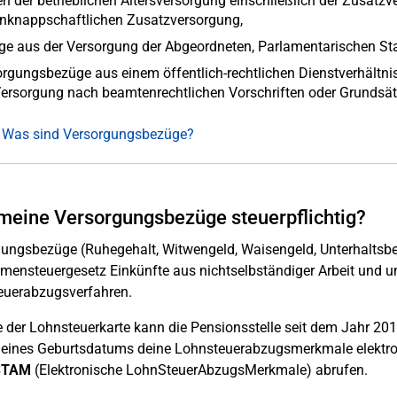
n der betrieblichen Altersversorgung einschließlich der Zusatzv
enknappschaftlichen Zusatzversorgung,
e aus der Versorgung der Abgeordneten, Parlamentarischen Staa
rgungsbezüge aus einem öffentlich-rechtlichen Dienstverhältni
ersorgung nach beamtenrechtlichen Vorschriften oder Grundsät
: Was sind Versorgungsbezüge?
meine Versorgungsbezüge steuerpflichtig?
ungsbezüge (Ruhegehalt, Witwengeld, Waisengeld, Unterhaltsbei
ensteuergesetz Einkünfte aus nichtselbständiger Arbeit und u
euerabzugsverfahren.
e der Lohnsteuerkarte kann die Pensionsstelle seit dem Jahr 201
eines Geburtsdatums deine Lohnsteuerabzugsmerkmale elektro
STAM
(Elektronische LohnSteuerAbzugsMerkmale) abrufen.