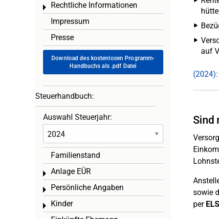
Rente
Rechtliche Informationen
Toggle menu
hütt
Impressum
Bezüg
Presse
Verso
auf V
Download des kostenlosen Programm-
Handbuchs als .pdf Datei
(2024)
Steuerhandbuch:
Auswahl Steuerjahr:
Sind 
Versorg
Einkomm
Familienstand
Lohnst
Anlage EÜR
Toggle menu
Anstell
Persönliche Angaben
Toggle menu
sowie d
Kinder
per
EL
Toggle menu