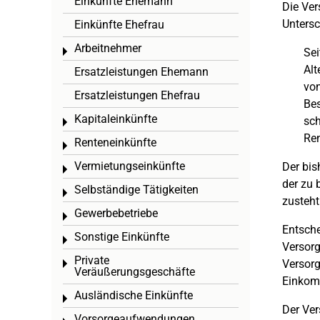
Einkünfte Ehemann
Die Ver
Untersc
Einkünfte Ehefrau
Arbeitnehmer
Toggle menu
Sei
Alt
Ersatzleistungen Ehemann
von
Ersatzleistungen Ehefrau
Bes
Kapitaleinkünfte
sch
Toggle menu
Ren
Renteneinkünfte
Toggle menu
Vermietungseinkünfte
Der bis
Toggle menu
der zu 
Selbständige Tätigkeiten
Toggle menu
zusteht
Gewerbebetriebe
Toggle menu
Entsche
Sonstige Einkünfte
Toggle menu
Versorg
Private
Versorg
Toggle menu
Veräußerungsgeschäfte
Einkom
Ausländische Einkünfte
Toggle menu
Der Ver
Vorsorgeaufwendungen