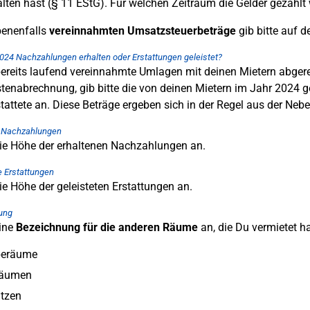
alten hast (§ 11 EStG). Für welchen Zeitraum die Gelder gezahlt 
benenfalls
vereinnahmten Umsatzsteuerbeträge
gib bitte auf 
024 Nachzahlungen erhalten oder Erstattungen geleistet?
bereits laufend vereinnahmte Umlagen mit deinen Mietern abgere
enabrechnung, gib bitte die von deinen Mietern im Jahr 2024 ge
stattete an. Diese Beträge ergeben sich in der Regel aus der N
e Nachzahlungen
die Höhe der erhaltenen Nachzahlungen an.
e Erstattungen
die Höhe der geleisteten Erstattungen an.
ung
ine
Bezeichnung für die anderen Räume
an, die Du vermietet has
beräume
räumen
ätzen