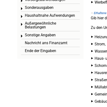
Toggle menu
Werbef
Sonderausgaben
Toggle menu
Erhalten
Haushaltnahe Aufwendungen
Toggle menu
Gib hier 
Außergewöhnliche
Toggle menu
Belastungen
Zu den Um
Sonstige Angaben
Toggle menu
Heizun
Nachricht ans Finanzamt
Strom,
Ende der Eingaben
Wasser
Haus- u
Schorns
Hausre
Straßen
Müllabf
Gemein
Gebäud