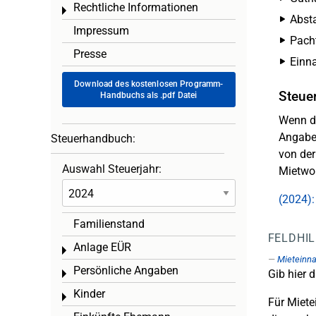
Rechtliche Informationen
Toggle menu
Absta
Impressum
Pach
Presse
Einn
Download des kostenlosen Programm-
Steue
Handbuchs als .pdf Datei
Wenn de
Angabe 
Steuerhandbuch:
von der
Auswahl Steuerjahr:
Mietwoh
(2024)
Familienstand
FELDHI
Anlage EÜR
Toggle menu
Mieteinn
Persönliche Angaben
Gib hier 
Toggle menu
Kinder
Toggle menu
Für Miete