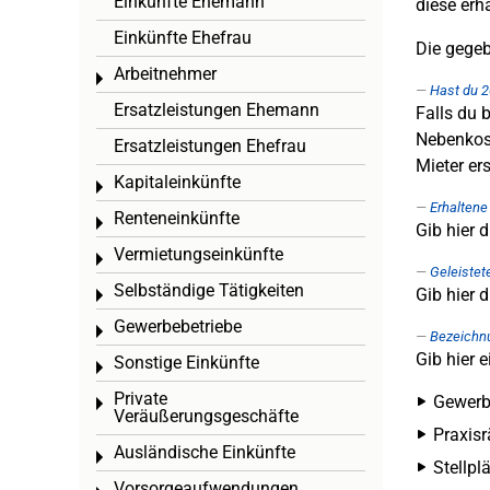
Einkünfte Ehemann
diese erh
Einkünfte Ehefrau
Die gege
Arbeitnehmer
Toggle menu
Hast du 2
Ersatzleistungen Ehemann
Falls du 
Nebenkost
Ersatzleistungen Ehefrau
Mieter er
Kapitaleinkünfte
Toggle menu
Erhalten
Renteneinkünfte
Toggle menu
Gib hier 
Vermietungseinkünfte
Toggle menu
Geleistet
Selbständige Tätigkeiten
Gib hier 
Toggle menu
Gewerbebetriebe
Toggle menu
Bezeichn
Gib hier e
Sonstige Einkünfte
Toggle menu
Private
Gewer
Toggle menu
Veräußerungsgeschäfte
Praxis
Ausländische Einkünfte
Toggle menu
Stellpl
Vorsorgeaufwendungen