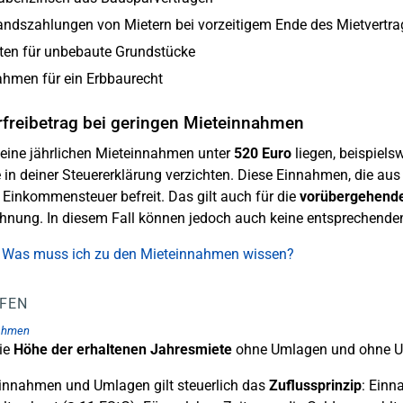
ndszahlungen von Mietern bei vorzeitigem Ende des Mietvertra
ten für unbebaute Grundstücke
ahmen für ein Erbbaurecht
rfreibetrag bei geringen Mieteinnahmen
ine jährlichen Mieteinnahmen unter
520 Euro
liegen, beispiels
in deiner Steuererklärung verzichten. Diese Einnahmen, die au
 Einkommensteuer befreit. Das gilt auch für die
vorübergehende
nung. In diesem Fall können jedoch auch keine entsprechend
: Was muss ich zu den Mieteinnahmen wissen?
LFEN
ahmen
die
Höhe der erhaltenen Jahresmiete
ohne Umlagen und ohne U
innahmen und Umlagen gilt steuerlich das
Zuflussprinzip
: Einn