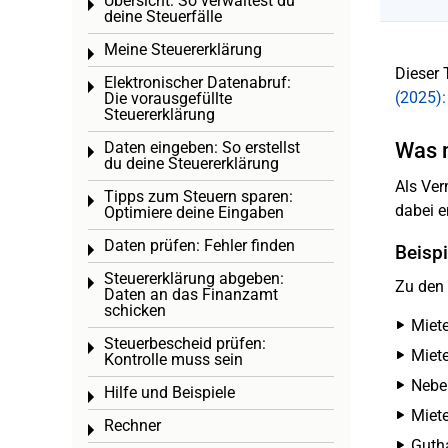
Übersicht: So verwaltest du
Toggle menu
deine Steuerfälle
Meine Steuererklärung
Toggle menu
Dieser 
Elektronischer Datenabruf:
Toggle menu
(2025):
Die vorausgefüllte
Steuererklärung
Daten eingeben: So erstellst
Was 
Toggle menu
du deine Steuererklärung
Als Ver
Tipps zum Steuern sparen:
Toggle menu
dabei e
Optimiere deine Eingaben
Daten prüfen: Fehler finden
Beisp
Toggle menu
Steuererklärung abgeben:
Toggle menu
Zu den
Daten an das Finanzamt
schicken
Miet
Steuerbescheid prüfen:
Toggle menu
Miete
Kontrolle muss sein
Neben
Hilfe und Beispiele
Toggle menu
Miete
Rechner
Toggle menu
Guth