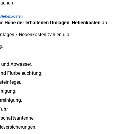
lächen
e Nebenkosten
die
Höhe der erhaltenen
Umlagen, Nebenkosten
an.
lagen / Nebenkosten zählen u.a.:
g,
 und Abwasser,
nd Flurbeleuchtung,
teinfeger,
inigung,
reinigung,
uhr,
schaftsantenne,
eversicherungen,