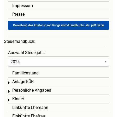
Impressum
Presse
Download des kostenlosen Programm-Handbuchs als .pdf Datei
Steuerhandbuch:
Auswahl Steuerjahr:
Familienstand
Anlage EÜR
Toggle menu
Persönliche Angaben
Toggle menu
Kinder
Toggle menu
Einkünfte Ehemann
Einkünfte Ehefrau