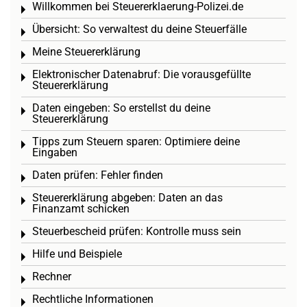
Willkommen bei Steuererklaerung-Polizei.de
Toggle menu
Übersicht: So verwaltest du deine Steuerfälle
Toggle menu
Meine Steuererklärung
Toggle menu
Elektronischer Datenabruf: Die vorausgefüllte
Toggle menu
Steuererklärung
Daten eingeben: So erstellst du deine
Toggle menu
Steuererklärung
Tipps zum Steuern sparen: Optimiere deine
Toggle menu
Eingaben
Daten prüfen: Fehler finden
Toggle menu
Steuererklärung abgeben: Daten an das
Toggle menu
Finanzamt schicken
Steuerbescheid prüfen: Kontrolle muss sein
Toggle menu
Hilfe und Beispiele
Toggle menu
Rechner
Toggle menu
Rechtliche Informationen
Toggle menu