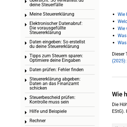
Übersicht: So verwaltest du
Toggle menu
deine Steuerfälle
Meine Steuererklärung
Wie 
Toggle menu
Welc
Elektronischer Datenabruf:
Toggle menu
Die vorausgefüllte
Wie 
Steuererklärung
Was 
Daten eingeben: So erstellst
Was 
Toggle menu
du deine Steuererklärung
Dieser 
Tipps zum Steuern sparen:
Toggle menu
Optimiere deine Eingaben
(2025)
Daten prüfen: Fehler finden
Toggle menu
Steuererklärung abgeben:
Toggle menu
Daten an das Finanzamt
schicken
Wie h
Steuerbescheid prüfen:
Toggle menu
Kontrolle muss sein
Die Höh
Hilfe und Beispiele
EStG). 
Toggle menu
Rechner
Toggle menu