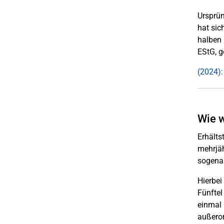
Ursprün
hat sic
halben 
EStG, 
(2024):
Wie 
Erhälts
mehrjäh
sogenan
Hierbe
Fünftel
einmal 
außeror