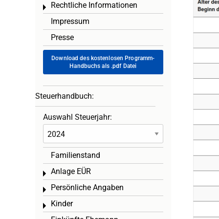
Rechtliche Informationen
Toggle menu
Impressum
Presse
Download des kostenlosen Programm-
Handbuchs als .pdf Datei
Steuerhandbuch:
Auswahl Steuerjahr:
Familienstand
Anlage EÜR
Toggle menu
Persönliche Angaben
Toggle menu
Kinder
Toggle menu