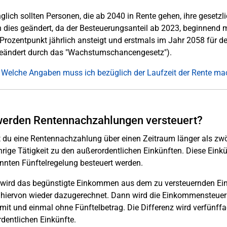
glich sollten Personen, die ab 2040 in Rente gehen, ihre gesetz
h dies geändert, da der Besteuerungsanteil ab 2023, beginnend
Prozentpunkt jährlich ansteigt und erstmals im Jahr 2058 für de
geändert durch das "Wachstumschancengesetz").
 Welche Angaben muss ich bezüglich der Laufzeit der Rente m
werden Rentennachzahlungen versteuert?
t du eine Rentennachzahlung über einen Zeitraum länger als zwö
rige Tätigkeit zu den außerordentlichen Einkünften. Diese Einkü
nten Fünftelregelung besteuert werden.
i wird das begünstigte Einkommen aus dem zu versteuernden E
 hiervon wieder dazugerechnet. Dann wird die Einkommensteuer
mit und einmal ohne Fünftelbetrag. Die Differenz wird verfünffach
dentlichen Einkünfte.