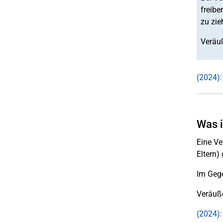
freibe
zu zie
Veräuß
(2024):
Was i
Eine Ve
Eltern) 
Im Gege
Veräuße
(2024):