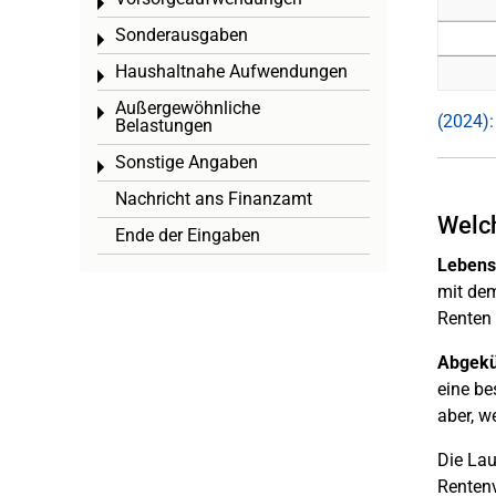
Toggle menu
Sonderausgaben
Toggle menu
Haushaltnahe Aufwendungen
Toggle menu
Außergewöhnliche
Toggle menu
(2024):
Belastungen
Sonstige Angaben
Toggle menu
Nachricht ans Finanzamt
Welch
Ende der Eingaben
Lebens
mit dem
Renten 
Abgekü
eine be
aber, w
Die Lau
Rentenv