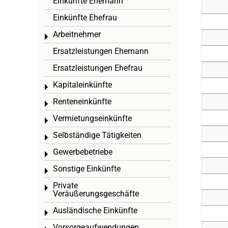
Einkünfte Ehemann
Einkünfte Ehefrau
Arbeitnehmer
Toggle menu
Ersatzleistungen Ehemann
Ersatzleistungen Ehefrau
Kapitaleinkünfte
Toggle menu
Renteneinkünfte
Toggle menu
Vermietungseinkünfte
Toggle menu
Selbständige Tätigkeiten
Toggle menu
Gewerbebetriebe
Toggle menu
Sonstige Einkünfte
Toggle menu
Private
Toggle menu
Veräußerungsgeschäfte
Ausländische Einkünfte
Toggle menu
Vorsorgeaufwendungen