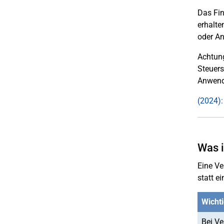
Das Fin
erhalte
oder An
Achtung
Steuers
Anwendu
(2024):
Was i
Eine Ve
statt e
Wichti
Bei Ve