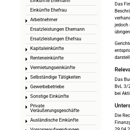
Einkünfte Ehemann
Das Fin
Einkünfte Ehefrau
Beschrä
verhand
Arbeitnehmer
Toggle menu
jedoch 
Ersatzleistungen Ehemann
übrigen
Ersatzleistungen Ehefrau
Gericht
Kapitaleinkünfte
Toggle menu
entspri
darstel
Renteneinkünfte
Toggle menu
Vermietungseinkünfte
Relev
Toggle menu
Selbständige Tätigkeiten
Toggle menu
Das Bun
BvL 3/2
Gewerbebetriebe
Toggle menu
bei Akt
Sonstige Einkünfte
Toggle menu
Unters
Private
Toggle menu
Veräußerungsgeschäfte
Die Rec
Ausländische Einkünfte
Toggle menu
Finanzg
29.04.2
Vorsorgeaufwendungen