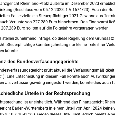
anzgericht Rheinland-Pfalz äußerte im Dezember 2023 erheblic
nkung (Beschluss vom 05.12.2023, 1 V 1674/23). Auch der Bun
elten Fall erzielte ein Steuerpflichtiger 2021 Gewinne aus Ter
auch Verluste von 227.289 Euro hinnehmen. Das Finanzamt ließ 
 207.289 Euro sollten auf die Folgejahre vorgetragen werden.
e stellen zunehmend infrage, ob diese Regelung dem Grundsatz 
cht. Steuerpflichtige könnten jahrelang nur kleine Teile ihrer Ve
len könnte.
anz des Bundesverfassungsgerichts
desverfassungsgericht prüft aktuell die Verfassungsmäßigkeit 
1). Eine Entscheidung in diesem Fall könnte auch Auswirkungen
ien als verfassungswidrig eingestuft werden, könnte dies auch f
chiedliche Urteile in der Rechtsprechung
htsprechung ist uneinheitlich. Während das Finanzgericht Rhei
ericht Baden-Württemberg in einem Urteil von April 2024 keine 
024, 10 K 1091/23). Gegen dieses Urteil liegt jedoch bereits eine