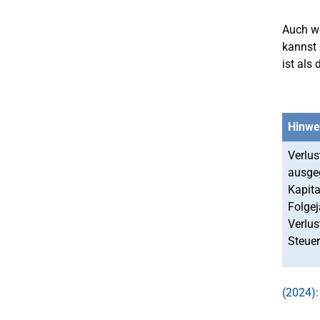
Auch we
kannst 
ist als
Hinwe
Verlus
ausgeg
Kapita
Folgej
Verlus
Steue
(2024):