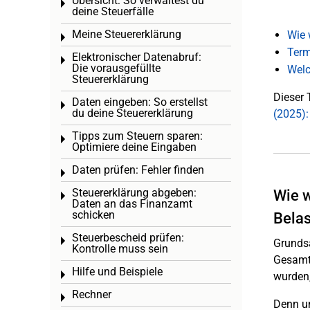
Übersicht: So verwaltest du
Toggle menu
deine Steuerfälle
Meine Steuererklärung
Wie 
Toggle menu
Term
Elektronischer Datenabruf:
Toggle menu
Die vorausgefüllte
Welc
Steuererklärung
Dieser 
Daten eingeben: So erstellst
Toggle menu
du deine Steuererklärung
(2025):
Tipps zum Steuern sparen:
Toggle menu
Optimiere deine Eingaben
Daten prüfen: Fehler finden
Toggle menu
Steuererklärung abgeben:
Wie w
Toggle menu
Daten an das Finanzamt
schicken
Bela
Steuerbescheid prüfen:
Toggle menu
Grundsä
Kontrolle muss sein
Gesamtb
Hilfe und Beispiele
Toggle menu
wurden,
Rechner
Toggle menu
Denn um