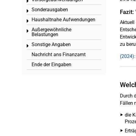
Toggle menu
Sonderausgaben
Toggle menu
Fazit:
Haushaltnahe Aufwendungen
Toggle menu
Aktuell
Außergewöhnliche
Entsche
Toggle menu
Belastungen
Entwick
zu beru
Sonstige Angaben
Toggle menu
Nachricht ans Finanzamt
(2024):
Ende der Eingaben
Welch
Durch d
Fällen 
die K
Proze
Erträ