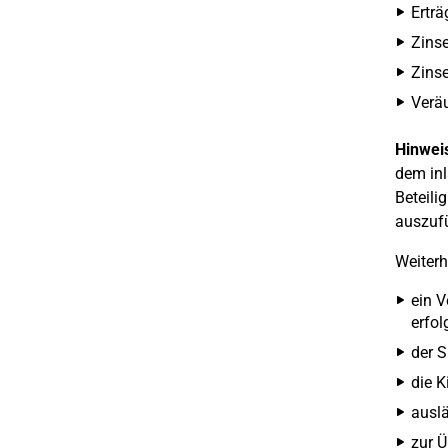
Erträ
Zins
Zinse
Veräu
Hinwei
dem inl
Beteili
auszufü
Weiterh
ein V
erfol
der S
die K
auslä
zur Ü