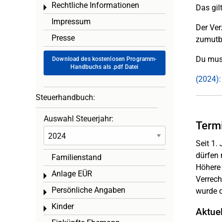
Rechtliche Informationen
Das gil
Toggle menu
Impressum
Der Ver
Presse
zumutba
Du muss
Download des kostenlosen Programm-
Handbuchs als .pdf Datei
(2024):
Steuerhandbuch:
Auswahl Steuerjahr:
Termi
Seit 1.
dürfen 
Familienstand
Höhere 
Anlage EÜR
Toggle menu
Verrech
Persönliche Angaben
wurde d
Toggle menu
Kinder
Toggle menu
Aktue