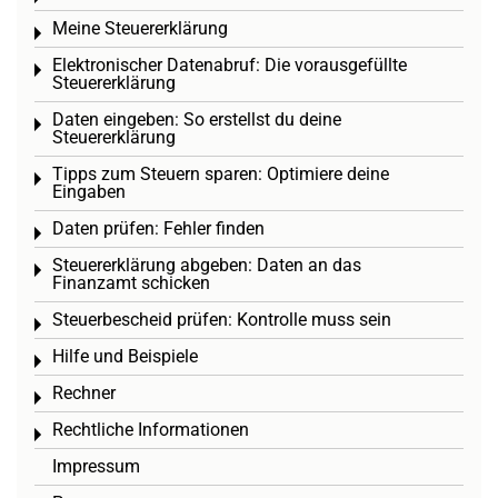
Meine Steuererklärung
Toggle menu
Elektronischer Datenabruf: Die vorausgefüllte
Toggle menu
Steuererklärung
Daten eingeben: So erstellst du deine
Toggle menu
Steuererklärung
Tipps zum Steuern sparen: Optimiere deine
Toggle menu
Eingaben
Daten prüfen: Fehler finden
Toggle menu
Steuererklärung abgeben: Daten an das
Toggle menu
Finanzamt schicken
Steuerbescheid prüfen: Kontrolle muss sein
Toggle menu
Hilfe und Beispiele
Toggle menu
Rechner
Toggle menu
Rechtliche Informationen
Toggle menu
Impressum