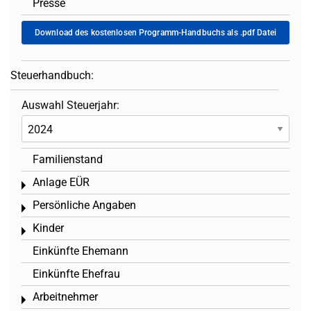
Presse
Download des kostenlosen Programm-Handbuchs als .pdf Datei
Steuerhandbuch:
Auswahl Steuerjahr:
Familienstand
Anlage EÜR
Toggle menu
Persönliche Angaben
Toggle menu
Kinder
Toggle menu
Einkünfte Ehemann
Einkünfte Ehefrau
Arbeitnehmer
Toggle menu