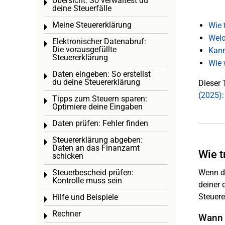
Übersicht: So verwaltest du
Toggle menu
deine Steuerfälle
Meine Steuererklärung
Wie 
Toggle menu
Welc
Elektronischer Datenabruf:
Toggle menu
Die vorausgefüllte
Kann
Steuererklärung
Wie 
Daten eingeben: So erstellst
Toggle menu
du deine Steuererklärung
Dieser 
(2025):
Tipps zum Steuern sparen:
Toggle menu
Optimiere deine Eingaben
Daten prüfen: Fehler finden
Toggle menu
Steuererklärung abgeben:
Toggle menu
Daten an das Finanzamt
Wie t
schicken
Steuerbescheid prüfen:
Wenn du
Toggle menu
Kontrolle muss sein
deiner 
Steuere
Hilfe und Beispiele
Toggle menu
Rechner
Toggle menu
Wann s