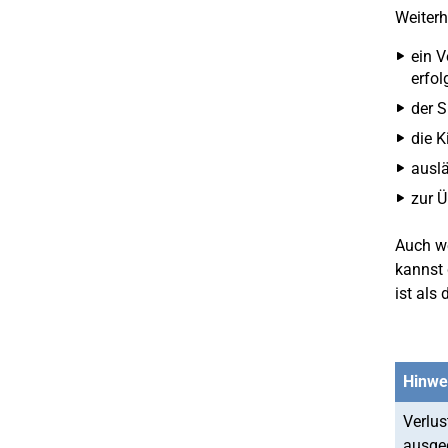
Weiterh
ein V
erfol
der S
die K
auslä
zur Ü
Auch we
kannst 
ist als
Hinwe
Verlus
ausgeg