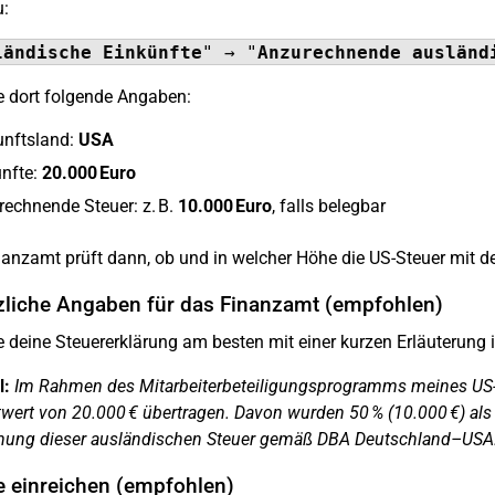
u:
ländische Einkünfte
" → "
Anzurechnende ausländ
 dort folgende Angaben:
unftsland:
USA
nfte:
20.000 Euro
echnende Steuer: z. B.
10.000 Euro
, falls belegbar
anzamt prüft dann, ob und in welcher Höhe die US-Steuer mit d
zliche Angaben für das Finanzamt (empfohlen)
 deine Steuererklärung am besten mit einer kurzen Erläuterung
l:
Im Rahmen des Mitarbeiterbeteiligungsprogramms meines US-
ert von 20.000 € übertragen. Davon wurden 50 % (10.000 €) als 
nung dieser ausländischen Steuer gemäß DBA Deutschland–USA
e einreichen (empfohlen)