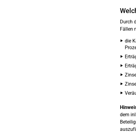
Welch
Durch d
Fällen 
die K
Proze
Erträ
Erträ
Zins
Zinse
Veräu
Hinwei
dem inl
Beteili
auszufü