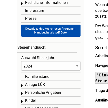
Rechtliche Informationen
Toggle menu
Wenn di
Impressum
übertra
zusätzl
Presse
Der Wer
Download des kostenlosen Programm-
steuerp
Handbuchs als .pdf Datei
gezahlt
So erf
Steuerhandbuch:
Arbeit
Auswahl Steuerjahr:
Navigie
"
Ein
Familienstand
Steue
Anlage EÜR
Toggle menu
Trage d
Persönliche Angaben
Toggle menu
Auslän
Kinder
Toggle menu