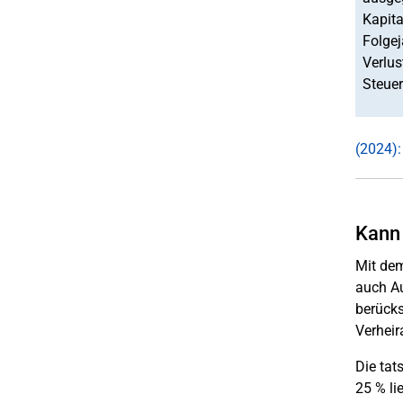
Kapita
Folgej
Verlus
Steue
(2024):
Kann
Mit dem
auch A
berücks
Verheir
Die tat
25 % li