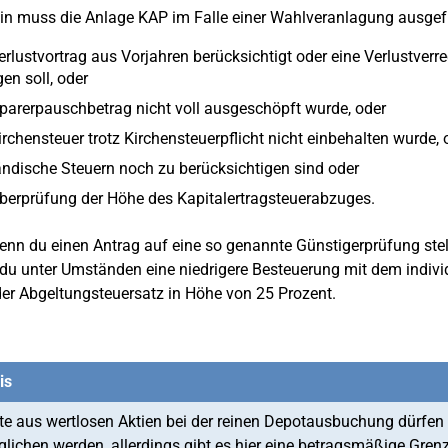
in muss die Anlage KAP im Falle einer Wahlveranlagung ausgefü
erlustvortrag aus Vorjahren berücksichtigt oder eine Verlustve
gen soll, oder
parerpauschbetrag nicht voll ausgeschöpft wurde, oder
irchensteuer trotz Kirchensteuerpflicht nicht einbehalten wurde, 
ndische Steuern noch zu berücksichtigen sind oder
berprüfung der Höhe des Kapitalertragsteuerabzuges.
nn du einen Antrag auf eine so genannte Günstigerprüfung stell
du unter Umständen eine niedrigere Besteuerung mit dem individu
 der Abgeltungsteuersatz in Höhe von 25 Prozent.
is
te aus wertlosen Aktien bei der reinen Depotausbuchung dürfen
lichen werden, allerdings gibt es hier eine betragsmäßige Grenz