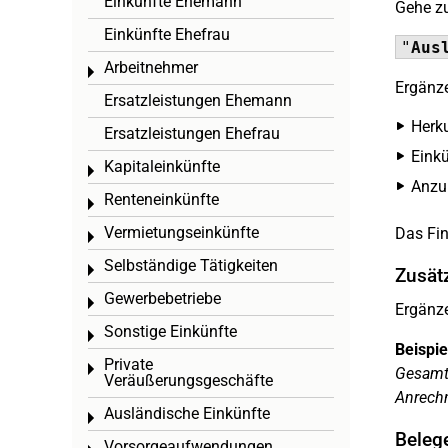
Einkünfte Ehemann
Gehe z
Einkünfte Ehefrau
"
Aus
Arbeitnehmer
Toggle menu
Ergänze
Ersatzleistungen Ehemann
Herk
Ersatzleistungen Ehefrau
Einkü
Kapitaleinkünfte
Toggle menu
Anzur
Renteneinkünfte
Toggle menu
Vermietungseinkünfte
Das Fin
Toggle menu
Selbständige Tätigkeiten
Toggle menu
Zusät
Gewerbebetriebe
Toggle menu
Ergänze
Sonstige Einkünfte
Toggle menu
Beispie
Private
Toggle menu
Gesamtw
Veräußerungsgeschäfte
Anrech
Ausländische Einkünfte
Toggle menu
Beleg
Vorsorgeaufwendungen