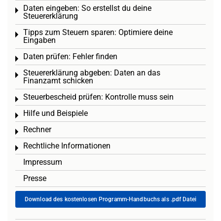
Daten eingeben: So erstellst du deine
Toggle menu
Steuererklärung
Tipps zum Steuern sparen: Optimiere deine
Toggle menu
Eingaben
Daten prüfen: Fehler finden
Toggle menu
Steuererklärung abgeben: Daten an das
Toggle menu
Finanzamt schicken
Steuerbescheid prüfen: Kontrolle muss sein
Toggle menu
Hilfe und Beispiele
Toggle menu
Rechner
Toggle menu
Rechtliche Informationen
Toggle menu
Impressum
Presse
Download des kostenlosen Programm-Handbuchs als .pdf Datei