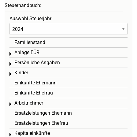
Steuerhandbuch:
Auswahl Steuerjahr:
Familienstand
Anlage EÜR
Toggle menu
Persönliche Angaben
Toggle menu
Kinder
Toggle menu
Einkünfte Ehemann
Einkünfte Ehefrau
Arbeitnehmer
Toggle menu
Ersatzleistungen Ehemann
Ersatzleistungen Ehefrau
Kapitaleinkünfte
Toggle menu