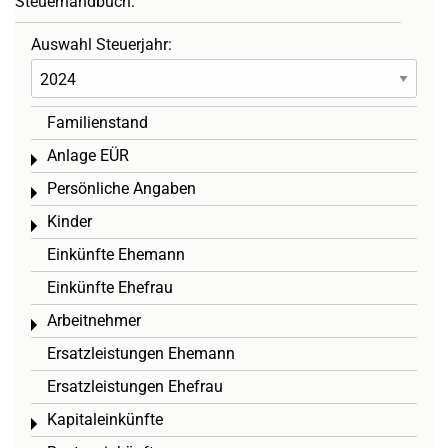
Steuerhandbuch:
Auswahl Steuerjahr:
Familienstand
Anlage EÜR
Toggle menu
Persönliche Angaben
Toggle menu
Kinder
Toggle menu
Einkünfte Ehemann
Einkünfte Ehefrau
Arbeitnehmer
Toggle menu
Ersatzleistungen Ehemann
Ersatzleistungen Ehefrau
Kapitaleinkünfte
Toggle menu