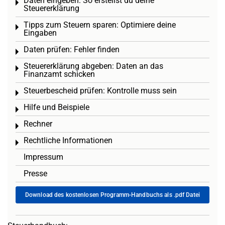
Daten eingeben: So erstellst du deine
Toggle menu
Steuererklärung
Tipps zum Steuern sparen: Optimiere deine
Toggle menu
Eingaben
Daten prüfen: Fehler finden
Toggle menu
Steuererklärung abgeben: Daten an das
Toggle menu
Finanzamt schicken
Steuerbescheid prüfen: Kontrolle muss sein
Toggle menu
Hilfe und Beispiele
Toggle menu
Rechner
Toggle menu
Rechtliche Informationen
Toggle menu
Impressum
Presse
Download des kostenlosen Programm-Handbuchs als .pdf Datei