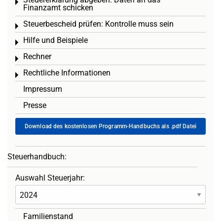
Toggle menu
Finanzamt schicken
Steuerbescheid prüfen: Kontrolle muss sein
Toggle menu
Hilfe und Beispiele
Toggle menu
Rechner
Toggle menu
Rechtliche Informationen
Toggle menu
Impressum
Presse
Download des kostenlosen Programm-Handbuchs als .pdf Datei
Steuerhandbuch:
Auswahl Steuerjahr:
Familienstand