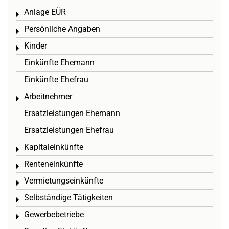
Anlage EÜR
Toggle menu
Persönliche Angaben
Toggle menu
Kinder
Toggle menu
Einkünfte Ehemann
Einkünfte Ehefrau
Arbeitnehmer
Toggle menu
Ersatzleistungen Ehemann
Ersatzleistungen Ehefrau
Kapitaleinkünfte
Toggle menu
Renteneinkünfte
Toggle menu
Vermietungseinkünfte
Toggle menu
Selbständige Tätigkeiten
Toggle menu
Gewerbebetriebe
Toggle menu