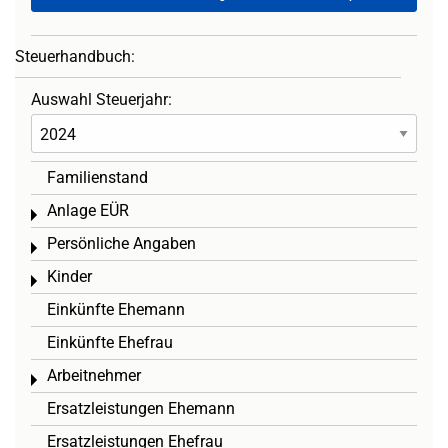
Steuerhandbuch:
Auswahl Steuerjahr:
Familienstand
Anlage EÜR
Toggle menu
Persönliche Angaben
Toggle menu
Kinder
Toggle menu
Einkünfte Ehemann
Einkünfte Ehefrau
Arbeitnehmer
Toggle menu
Ersatzleistungen Ehemann
Ersatzleistungen Ehefrau