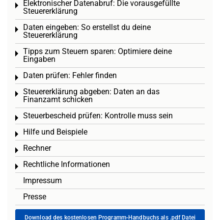
Elektronischer Datenabruf: Die vorausgefüllte
Toggle menu
Steuererklärung
Daten eingeben: So erstellst du deine
Toggle menu
Steuererklärung
Tipps zum Steuern sparen: Optimiere deine
Toggle menu
Eingaben
Daten prüfen: Fehler finden
Toggle menu
Steuererklärung abgeben: Daten an das
Toggle menu
Finanzamt schicken
Steuerbescheid prüfen: Kontrolle muss sein
Toggle menu
Hilfe und Beispiele
Toggle menu
Rechner
Toggle menu
Rechtliche Informationen
Toggle menu
Impressum
Presse
Download des kostenlosen Programm-Handbuchs als .pdf Datei