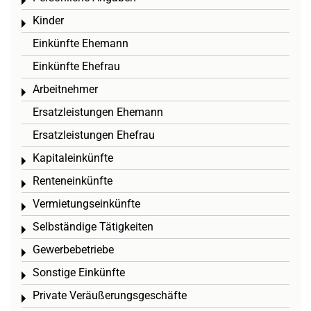
Toggle menu
Kinder
Toggle menu
Einkünfte Ehemann
Einkünfte Ehefrau
Arbeitnehmer
Toggle menu
Ersatzleistungen Ehemann
Ersatzleistungen Ehefrau
Kapitaleinkünfte
Toggle menu
Renteneinkünfte
Toggle menu
Vermietungseinkünfte
Toggle menu
Selbständige Tätigkeiten
Toggle menu
Gewerbebetriebe
Toggle menu
Sonstige Einkünfte
Toggle menu
Private Veräußerungsgeschäfte
Toggle menu