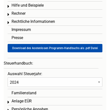
Hilfe und Beispiele
Toggle menu
Rechner
Toggle menu
Rechtliche Informationen
Toggle menu
Impressum
Presse
Download des kostenlosen Programm-Handbuchs als .pdf Datei
Steuerhandbuch:
Auswahl Steuerjahr:
Familienstand
Anlage EÜR
Toggle menu
Persönliche Angaben