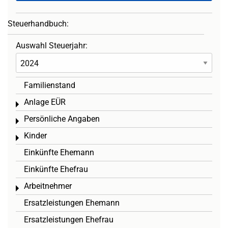
Steuerhandbuch:
Auswahl Steuerjahr:
Familienstand
Anlage EÜR
Toggle menu
Persönliche Angaben
Toggle menu
Kinder
Toggle menu
Einkünfte Ehemann
Einkünfte Ehefrau
Arbeitnehmer
Toggle menu
Ersatzleistungen Ehemann
Ersatzleistungen Ehefrau