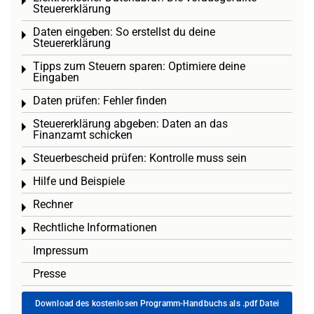
Toggle menu
Steuererklärung
Daten eingeben: So erstellst du deine
Toggle menu
Steuererklärung
Tipps zum Steuern sparen: Optimiere deine
Toggle menu
Eingaben
Daten prüfen: Fehler finden
Toggle menu
Steuererklärung abgeben: Daten an das
Toggle menu
Finanzamt schicken
Steuerbescheid prüfen: Kontrolle muss sein
Toggle menu
Hilfe und Beispiele
Toggle menu
Rechner
Toggle menu
Rechtliche Informationen
Toggle menu
Impressum
Presse
Download des kostenlosen Programm-Handbuchs als .pdf Datei