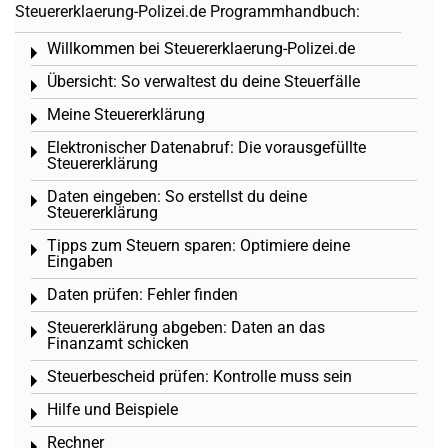
Steuererklaerung-Polizei.de Programmhandbuch:
Willkommen bei Steuererklaerung-Polizei.de
Toggle menu
Übersicht: So verwaltest du deine Steuerfälle
Toggle menu
Meine Steuererklärung
Toggle menu
Elektronischer Datenabruf: Die vorausgefüllte
Toggle menu
Steuererklärung
Daten eingeben: So erstellst du deine
Toggle menu
Steuererklärung
Tipps zum Steuern sparen: Optimiere deine
Toggle menu
Eingaben
Daten prüfen: Fehler finden
Toggle menu
Steuererklärung abgeben: Daten an das
Toggle menu
Finanzamt schicken
Steuerbescheid prüfen: Kontrolle muss sein
Toggle menu
Hilfe und Beispiele
Toggle menu
Rechner