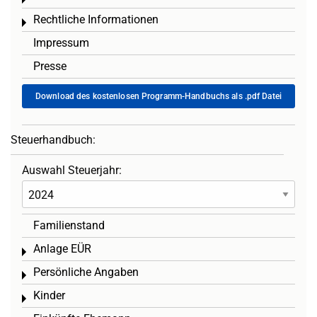
Toggle menu
Rechtliche Informationen
Toggle menu
Impressum
Presse
Download des kostenlosen Programm-Handbuchs als .pdf Datei
Steuerhandbuch:
Auswahl Steuerjahr:
Familienstand
Anlage EÜR
Toggle menu
Persönliche Angaben
Toggle menu
Kinder
Toggle menu