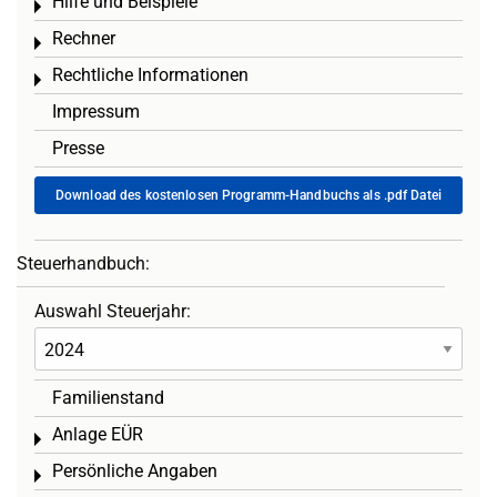
Hilfe und Beispiele
Toggle menu
Rechner
Toggle menu
Rechtliche Informationen
Toggle menu
Impressum
Presse
Download des kostenlosen Programm-Handbuchs als .pdf Datei
Steuerhandbuch:
Auswahl Steuerjahr:
Familienstand
Anlage EÜR
Toggle menu
Persönliche Angaben
Toggle menu