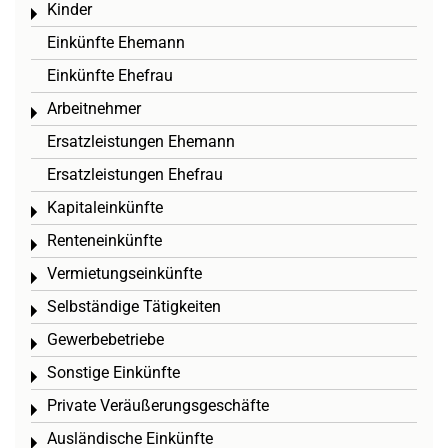
Kinder
Toggle menu
Einkünfte Ehemann
Einkünfte Ehefrau
Arbeitnehmer
Toggle menu
Ersatzleistungen Ehemann
Ersatzleistungen Ehefrau
Kapitaleinkünfte
Toggle menu
Renteneinkünfte
Toggle menu
Vermietungseinkünfte
Toggle menu
Selbständige Tätigkeiten
Toggle menu
Gewerbebetriebe
Toggle menu
Sonstige Einkünfte
Toggle menu
Private Veräußerungsgeschäfte
Toggle menu
Ausländische Einkünfte
Toggle menu