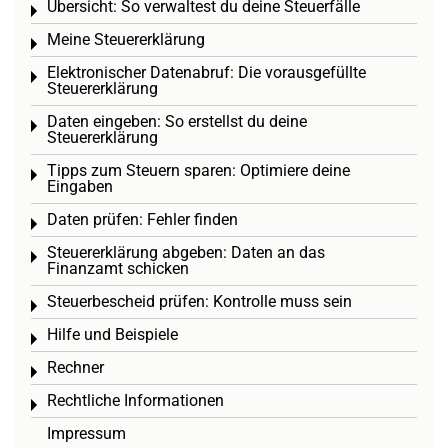
Übersicht: So verwaltest du deine Steuerfälle
Toggle menu
Meine Steuererklärung
Toggle menu
Elektronischer Datenabruf: Die vorausgefüllte
Toggle menu
Steuererklärung
Daten eingeben: So erstellst du deine
Toggle menu
Steuererklärung
Tipps zum Steuern sparen: Optimiere deine
Toggle menu
Eingaben
Daten prüfen: Fehler finden
Toggle menu
Steuererklärung abgeben: Daten an das
Toggle menu
Finanzamt schicken
Steuerbescheid prüfen: Kontrolle muss sein
Toggle menu
Hilfe und Beispiele
Toggle menu
Rechner
Toggle menu
Rechtliche Informationen
Toggle menu
Impressum