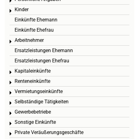
Toggle menu
Kinder
Toggle menu
Einkünfte Ehemann
Einkünfte Ehefrau
Arbeitnehmer
Toggle menu
Ersatzleistungen Ehemann
Ersatzleistungen Ehefrau
Kapitaleinkünfte
Toggle menu
Renteneinkünfte
Toggle menu
Vermietungseinkünfte
Toggle menu
Selbständige Tätigkeiten
Toggle menu
Gewerbebetriebe
Toggle menu
Sonstige Einkünfte
Toggle menu
Private Veräußerungsgeschäfte
Toggle menu