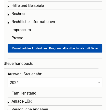
Hilfe und Beispiele
Toggle menu
Rechner
Toggle menu
Rechtliche Informationen
Toggle menu
Impressum
Presse
Download des kostenlosen Programm-Handbuchs als .pdf Datei
Steuerhandbuch:
Auswahl Steuerjahr:
Familienstand
Anlage EÜR
Toggle menu
Persönliche Angaben