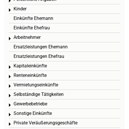
Toggle menu
Kinder
Toggle menu
Einkünfte Ehemann
Einkünfte Ehefrau
Arbeitnehmer
Toggle menu
Ersatzleistungen Ehemann
Ersatzleistungen Ehefrau
Kapitaleinkünfte
Toggle menu
Renteneinkünfte
Toggle menu
Vermietungseinkünfte
Toggle menu
Selbständige Tätigkeiten
Toggle menu
Gewerbebetriebe
Toggle menu
Sonstige Einkünfte
Toggle menu
Private Veräußerungsgeschäfte
Toggle menu