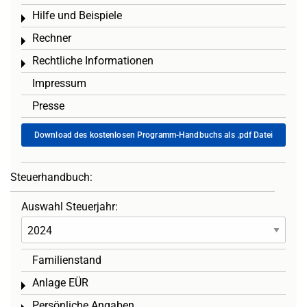
Hilfe und Beispiele
Toggle menu
Rechner
Toggle menu
Rechtliche Informationen
Toggle menu
Impressum
Presse
Download des kostenlosen Programm-Handbuchs als .pdf Datei
Steuerhandbuch:
Auswahl Steuerjahr:
Familienstand
Anlage EÜR
Toggle menu
Persönliche Angaben