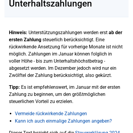
Unterhaltszahlungen
Hinweis:
Unterstützungszahlungen werden erst
ab der
ersten Zahlung
steuerlich berücksichtigt. Eine
rückwirkende Ansetzung für vorherige Monate ist nicht
möglich. Zahlungen im Januar können folglich in
voller Höhe - bis zum Unterhaltshöchstbetrag -
abgesetzt werden. Im Dezember jedoch wird nur ein
Zwölftel der Zahlung berücksichtigt, also gekürzt.
Tipp:
Es ist empfehlenswert, im Januar mit der ersten
Zahlung zu beginnen, um den größtmöglichen
steuerlichen Vorteil zu erzielen.
Vermeide rückwirkende Zahlungen
Kann ich auch einmalige Zahlungen angeben?
Dieser Text bezieht sich auf die
Steuererklärung 2024
.