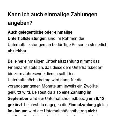
Kann ich auch einmalige Zahlungen
angeben?
Auch gelegentliche oder einmalige
Unterhaltsleistungen
sind im Rahmen der
Unterhaltsleistungen an bedürftige Personen steuerlich
abziehbar
.
Bei einer einmaligen Unterhaltszahlung nimmt das
Finanzamt stets an, das diese dem Unterhaltsbedarf
bis zum Jahresende dienen soll. Der
Unterhaltshöchstbetrag wird dann für die
vorangegangenen Monate um jeweils ein Zwölftel
gekürzt wird. Leistest du also eine
Zahlung im
September
wird der Unterhaltshöchstbetrag
um 8/12
gekürzt
. Leistest du dagegen die
Einmalzahlung
gleich
im
Januar
, wird der Unterhaltshöchstbetrag
nicht