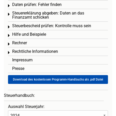
Daten prüfen: Fehler finden
Toggle menu
Steuererklärung abgeben: Daten an das
Toggle menu
Finanzamt schicken
Steuerbescheid prüfen: Kontrolle muss sein
Toggle menu
Hilfe und Beispiele
Toggle menu
Rechner
Toggle menu
Rechtliche Informationen
Toggle menu
Impressum
Presse
Download des kostenlosen Programm-Handbuchs als .pdf Datei
Steuerhandbuch:
Auswahl Steuerjahr: