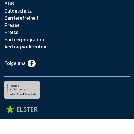
AGB
Datenschutz
Barrierefreiheit
Presse
Preise
Partnerprogramm
Vertrag widerrufen
Folge uns
Facebook