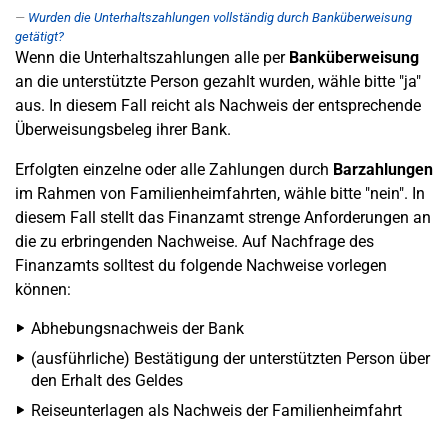
Wurden die Unterhaltszahlungen vollständig durch Banküberweisung
getätigt?
Wenn die Unterhaltszahlungen alle per
Banküberweisung
an die unterstützte Person gezahlt wurden, wähle bitte "ja"
aus. In diesem Fall reicht als Nachweis der entsprechende
Überweisungsbeleg ihrer Bank.
Erfolgten einzelne oder alle Zahlungen durch
Barzahlungen
im Rahmen von Familienheimfahrten, wähle bitte "nein". In
diesem Fall stellt das Finanzamt strenge Anforderungen an
die zu erbringenden Nachweise. Auf Nachfrage des
Finanzamts solltest du folgende Nachweise vorlegen
können:
Abhebungsnachweis der Bank
(ausführliche) Bestätigung der unterstützten Person über
den Erhalt des Geldes
Reiseunterlagen als Nachweis der Familienheimfahrt