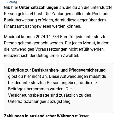
Betrag
Gib hier
Unterhaltszahlungen
an, die du an die unterstützte
Person geleistet hast. Die Zahlungen sollten als Post- oder
Banküberweisung erfolgen, damit diese gegenüber dem
Finanzamt nachgewiesen werden können.
Maximal können 2024 11.784 Euro für jede unterstützte
Person geltend gemacht werden. Für jeden Monat, in dem
die notwendigen Voraussetzungen nicht erfüllt werden,
reduziert sich der Betrag um ein Zwölftel.
Beiträge zur Basiskranken- und Pflegeversicherung
gibst du hier nicht an. Diese Aufwendungen musst du
bei der unterstützten Person angeben, für die die
Beiträge übernommen wurden. Die
Versicherungsbeiträge sind zusätzlich zu den
Unterhaltszahlungen abzugsfähig.
Zahlungen in ausländischer Währung
müssen