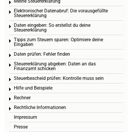
Meine Steuererklärung
Toggle menu
Elektronischer Datenabruf: Die vorausgefüllte
Toggle menu
Steuererklärung
Daten eingeben: So erstellst du deine
Toggle menu
Steuererklärung
Tipps zum Steuern sparen: Optimiere deine
Toggle menu
Eingaben
Daten prüfen: Fehler finden
Toggle menu
Steuererklärung abgeben: Daten an das
Toggle menu
Finanzamt schicken
Steuerbescheid prüfen: Kontrolle muss sein
Toggle menu
Hilfe und Beispiele
Toggle menu
Rechner
Toggle menu
Rechtliche Informationen
Toggle menu
Impressum
Presse