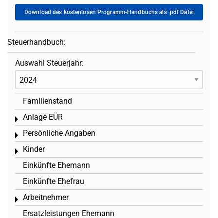
Download des kostenlosen Programm-Handbuchs als .pdf Datei
Steuerhandbuch:
Auswahl Steuerjahr:
Familienstand
Anlage EÜR
Toggle menu
Persönliche Angaben
Toggle menu
Kinder
Toggle menu
Einkünfte Ehemann
Einkünfte Ehefrau
Arbeitnehmer
Toggle menu
Ersatzleistungen Ehemann