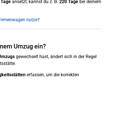
 Tage
ansetzt, kannst du z. B.
220 Tage
bei deinem
 Firmenwagen nutze?
einem Umzug ein?
 Umzugs
gewechselt hast, ändert sich in der Regel
sstätte.
gkeitsstätten
erfassen, um die korrekten