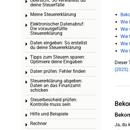
Übersicht: So verwaltest du
Toggle menu
deine Steuerfälle
Meine Steuererklärung
Beko
Toggle menu
Wie 
Elektronischer Datenabruf:
Toggle menu
Die vorausgefüllte
Wie 
Steuererklärung
Wie 
Daten eingeben: So erstellst
Wie 
Toggle menu
du deine Steuererklärung
Wie 
Tipps zum Steuern sparen:
Toggle menu
Optimiere deine Eingaben
Dieser 
(2025)
Daten prüfen: Fehler finden
Toggle menu
Steuererklärung abgeben:
Toggle menu
Daten an das Finanzamt
schicken
Steuerbescheid prüfen:
Toggle menu
Bekom
Kontrolle muss sein
Hilfe und Beispiele
Bekom
Toggle menu
Rechner
Ja, du 
Toggle menu