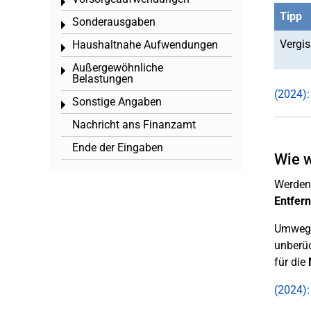
Toggle menu
Tipp
Sonderausgaben
Toggle menu
Vergis
Haushaltnahe Aufwendungen
Toggle menu
Außergewöhnliche
Toggle menu
Belastungen
(2024):
Sonstige Angaben
Toggle menu
Nachricht ans Finanzamt
Ende der Eingaben
Wie w
Werden 
Entfer
Umwegst
unberüc
für die
(2024):