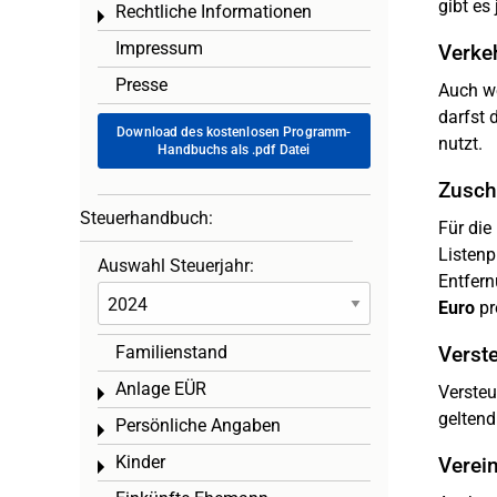
gibt es
Rechtliche Informationen
Toggle menu
Impressum
Verke
Presse
Auch we
darfst 
Download des kostenlosen Programm-
nutzt.
Handbuchs als .pdf Datei
Zuschl
Steuerhandbuch:
Für die
Listenp
Auswahl Steuerjahr:
Entfern
Euro
pr
Familienstand
Verst
Anlage EÜR
Versteu
Toggle menu
gelten
Persönliche Angaben
Toggle menu
Kinder
Verei
Toggle menu