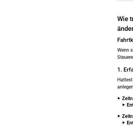
Wie t
ände
Fahrtk
Wenn si
Steuere
1. Er
Hattest
anlegen
Zeit
En
Zeit
En