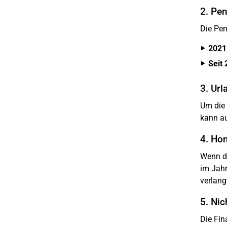
2. Pe
Die Pen
2021
Seit 
3. Ur
Um die 
kann a
4. Ho
Wenn du
im Jahr
verlangt
5. Nic
Die Fin