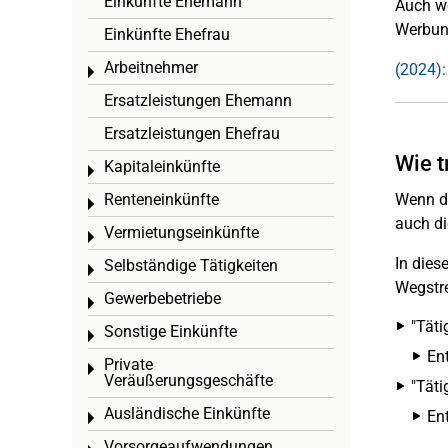
Einkünfte Ehemann
Auch we
Werbun
Einkünfte Ehefrau
Arbeitnehmer
(2024):
Toggle menu
Ersatzleistungen Ehemann
Ersatzleistungen Ehefrau
Wie t
Kapitaleinkünfte
Toggle menu
Renteneinkünfte
Wenn du
Toggle menu
auch di
Vermietungseinkünfte
Toggle menu
In dies
Selbständige Tätigkeiten
Toggle menu
Wegstre
Gewerbebetriebe
Toggle menu
"Täti
Sonstige Einkünfte
Toggle menu
En
Private
Toggle menu
Veräußerungsgeschäfte
"Täti
Ausländische Einkünfte
En
Toggle menu
Vorsorgeaufwendungen