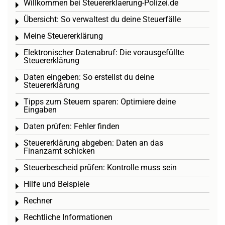
Willkommen bei Steuererklaerung-Polizei.de
Toggle menu
Übersicht: So verwaltest du deine Steuerfälle
Toggle menu
Meine Steuererklärung
Toggle menu
Elektronischer Datenabruf: Die vorausgefüllte
Toggle menu
Steuererklärung
Daten eingeben: So erstellst du deine
Toggle menu
Steuererklärung
Tipps zum Steuern sparen: Optimiere deine
Toggle menu
Eingaben
Daten prüfen: Fehler finden
Toggle menu
Steuererklärung abgeben: Daten an das
Toggle menu
Finanzamt schicken
Steuerbescheid prüfen: Kontrolle muss sein
Toggle menu
Hilfe und Beispiele
Toggle menu
Rechner
Toggle menu
Rechtliche Informationen
Toggle menu