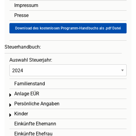
Impressum
Presse
Download des kostenlosen Programm-Handbuchs als .pdf Datei
Steuerhandbuch:
Auswahl Steuerjahr:
Familienstand
Anlage EÜR
Toggle menu
Persönliche Angaben
Toggle menu
Kinder
Toggle menu
Einkünfte Ehemann
Einkünfte Ehefrau