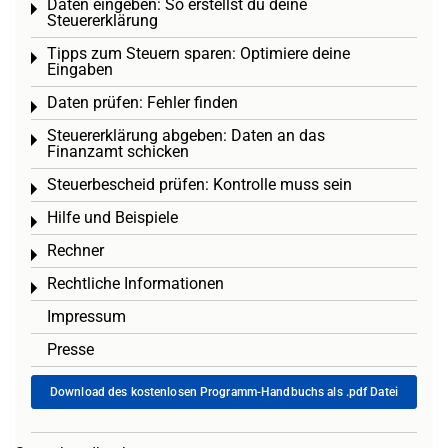
Daten eingeben: So erstellst du deine
Toggle menu
Steuererklärung
Tipps zum Steuern sparen: Optimiere deine
Toggle menu
Eingaben
Daten prüfen: Fehler finden
Toggle menu
Steuererklärung abgeben: Daten an das
Toggle menu
Finanzamt schicken
Steuerbescheid prüfen: Kontrolle muss sein
Toggle menu
Hilfe und Beispiele
Toggle menu
Rechner
Toggle menu
Rechtliche Informationen
Toggle menu
Impressum
Presse
Download des kostenlosen Programm-Handbuchs als .pdf Datei