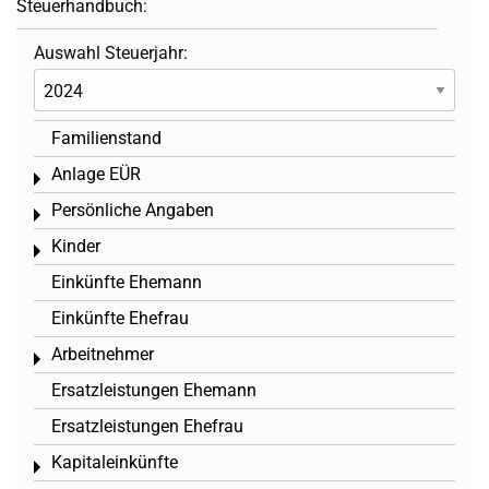
Steuerhandbuch:
Auswahl Steuerjahr:
Familienstand
Anlage EÜR
Toggle menu
Persönliche Angaben
Toggle menu
Kinder
Toggle menu
Einkünfte Ehemann
Einkünfte Ehefrau
Arbeitnehmer
Toggle menu
Ersatzleistungen Ehemann
Ersatzleistungen Ehefrau
Kapitaleinkünfte
Toggle menu